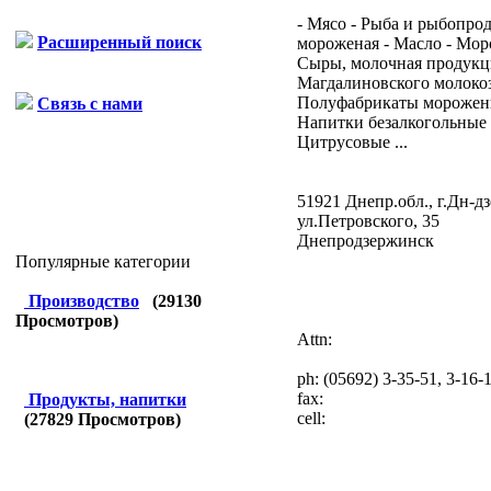
- Мясо - Рыба и рыбопро
Расширенный поиск
мороженая - Масло - Мор
Сыры, молочная продукц
Магдалиновского молокоз
Полуфабрикаты морожен
Связь с нами
Напитки безалкогольные 
Цитрусовые ...
51921 Днепр.обл., г.Дн-д
ул.Петровского, 35
Днепродзержинск
Популярные категории
Производство
(
29130
Просмотров)
Attn:
ph:
(05692) 3-35-51, 3-16-
fax:
Продукты, напитки
cell:
(
27829
Просмотров)