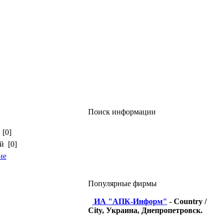
Поиск информации
 [0]
й [0]
ие
Популярные фирмы
ИА "АПК-Информ"
- Country /
City, Украина, Днепропетровск.