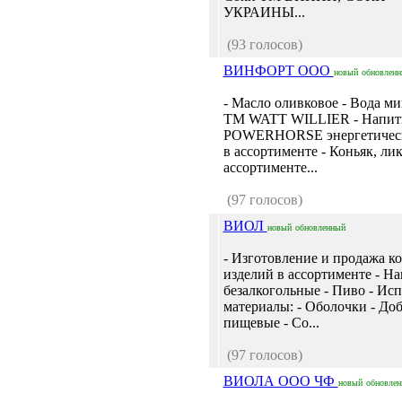
УКРАИНЫ...
(93 голосов)
ВИНФОРТ ООО
новый
обновлен
- Масло оливковое - Вода м
TM WATT WILLIER - Напит
POWERHORSE энергетическ
в ассортименте - Коньяк, ли
ассортименте...
(97 голосов)
ВИОЛ
новый
обновленный
- Изготовление и продажа к
изделий в ассортименте - Н
безалкогольные - Пиво - Ис
материалы: - Оболочки - До
пищевые - Со...
(97 голосов)
ВИОЛА ООО ЧФ
новый
обновле