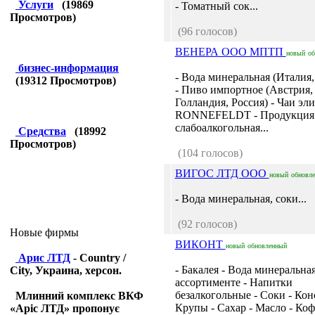
Услуги
(
19869
- Томатный сок...
Просмотров)
(96 голосов)
ВЕНЕРА ООО МПТП
новый
об
бизнес-информация
- Вода минеральная (Италия
(
19312
Просмотров)
- Пиво импортное (Австрия,
Голландия, Россия) - Чаи э
RONNEFELDT - Продукция
слабоалкогольная...
Средства
(
18992
Просмотров)
(104 голосов)
ВИГОС ЛТД ООО
новый
обновл
- Вода минеральная, соки...
(92 голосов)
Новые фирмы
ВИКОНТ
новый
обновленный
Арис ЛТД
- Country /
- Бакалея - Вода минеральная
City, Украина, херсон.
ассортименте - Напитки
безалкогольные - Соки - Кон
Млинний комплекс ВКФ
Крупы - Сахар - Масло - К
«Аріс ЛТД» пропонує