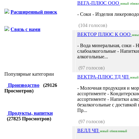
ВЕГА-ПЛЮС ООО
новый
обнов
Расширенный поиск
- Соки - Изделия ликероводо
(104 голосов)
Связь с нами
ВЕКТОР ПЛЮС К ООО
новы
- Вода минеральная, соки - 
слабоалкогольные - Напитки
алкогольные...
(97 голосов)
Популярные категории
ВЕКТРА-ПЛЮС ТД ЧП
новый
Производство
(
29126
- Молочная продукция и мо
Просмотров)
ассортименте - Кондитерские
ассортименте - Напитки алк
безалкогольные с доставкой п
Пр...
Продукты, напитки
(
27825
Просмотров)
(97 голосов)
ВЕЛЛ ЧП
новый
обновленный