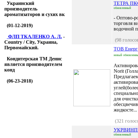
Украинский
ТЕТРА ПК
производитель
обновленный
ароматизаторов и сухих вк
- Оптово-р
торговля в
(01-12-2019)
водочной п
ФЛП ТКАЛЕНКО А. Л.
-
(98 голосо
Country / City, Украина,
Первомайский.
ТОВ Енерго
новый
обновленн
Кондитерская ТМ Денис
является производителем
Активиров
конд
Norit (Голл
Предлагае
(06-23-2018)
активиров
углей(более
специально
для очистк
обесцвечив
жидкосте...
(321 голос
УКРВИН
обновленный