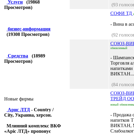
Услуги
(
19868
(93 голосо
Просмотров)
СОФИ ТД
- Вина в ас
бизнес-информация
(
19308
Просмотров)
(92 голосо
СОЮЗ-ВИ
обновленный
Средства
(
18989
- Шампанск
Просмотров)
Торговля а
напитками
ВИКТАН...
(84 голосо
СОЮЗ-ВИ
ТРЕЙД ОО
Новые фирмы
новый
обновленн
Арис ЛТД
- Country /
- Продажа 
City, Украина, херсон.
напитков 
ВИКТАН, 
Млинний комплекс ВКФ
Слабоалко
«Аріс ЛТД» пропонує