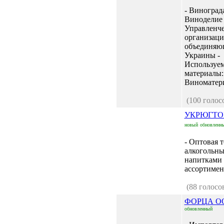
- Винограда
Виноделие 
Управленче
организаци
объединяю
Украины -
Используе
материалы:
Виноматери
(100 голос
УКРЮГТО
новый
обновленн
- Оптовая 
алкогольн
напитками 
ассортимент
(88 голосо
ФОРЦА О
обновленный