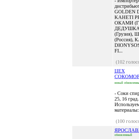
- Импортер
дистрибью
GOLDEN 
KAHETI P
ОКАМИ (Гр
ДЕДУШКА
(Грузия),
(Россия),
DIONYSOS
FI...
(102 голос
ЦЕХ
СОКОМО
новый
обновленн
- Соки спи
25, 16 град.
Используе
материалы:
(100 голос
ЯРОСЛАВ
обновленный