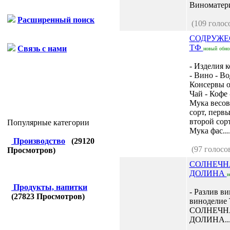
Виноматери
Расширенный поиск
(109 голос
СОДРУЖЕ
ТФ
Связь с нами
новый
обно
- Изделия 
- Вино - Во
Консервы 
Чай - Кофе 
Мука весо
сорт, первы
второй сорт
Популярные категории
Мука фас...
Производство
(
29120
(97 голосо
Просмотров)
СОЛНЕЧН
ДОЛИНА
н
Продукты, напитки
- Разлив ви
(
27823
Просмотров)
виноделие
СОЛНЕЧН
ДОЛИНА..