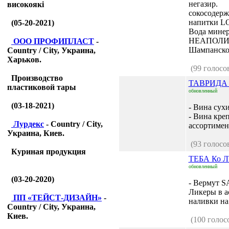
негазир.
високоякі
сокосодер
напитки L
(05-20-2021)
Вода минер
НЕАПОЛИ
ООО ПРОФИПЛАСТ
-
Шампанское
Country / City, Украина,
Харьков.
(99 голосо
Производство
ТАВРИДА
пластиковой тары
обновленный
(03-18-2021)
- Вина су
- Вина кре
Лурдекс
- Country / City,
ассортимент
Украина, Киев.
(93 голосо
Куриная продукция
ТЕБА Ко 
обновленный
(03-20-2020)
- Вермут 
Ликеры в а
ПП «ТЕЙСТ-ДИЗАЙН»
-
наливки на 
Country / City, Украина,
Киев.
(100 голос