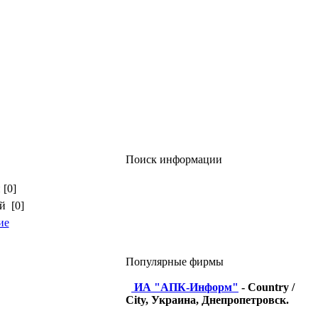
Поиск информации
 [0]
й [0]
ие
Популярные фирмы
ИА "АПК-Информ"
- Country /
City, Украина, Днепропетровск.