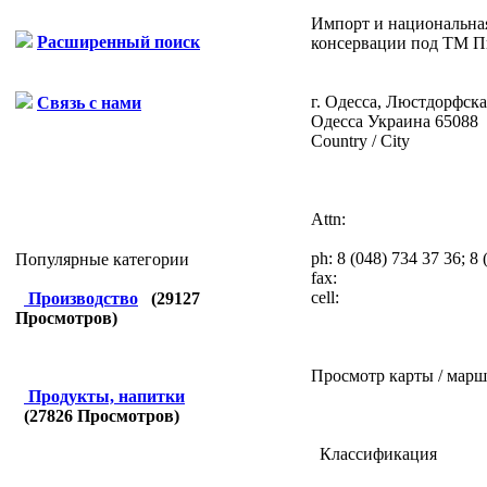
Импорт и национальна
Расширенный поиск
консервации под ТМ Пи
г. Одесса, Люстдорфская
Связь с нами
Одесса
Украина
65088
Country / City
Attn:
ph:
8 (048) 734 37 36; 8
Популярные категории
fax:
cell:
Производство
(
29127
Просмотров)
Просмотр карты / марш
Продукты, напитки
(
27826
Просмотров)
Классификация