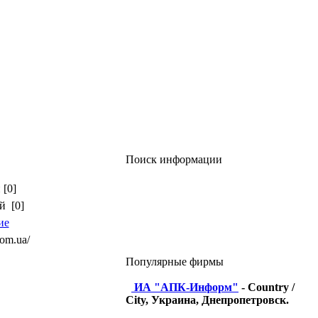
Поиск информации
 [0]
й [0]
ие
com.ua/
Популярные фирмы
ИА "АПК-Информ"
- Country /
City, Украина, Днепропетровск.