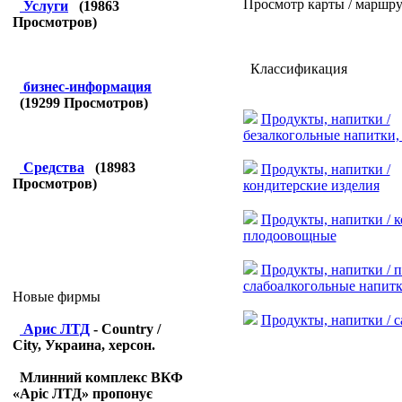
Просмотр карты / маршру
Услуги
(
19863
Просмотров)
Классификация
бизнес-информация
(
19299
Просмотров)
Продукты, напитки /
безалкогольные напитки,
Средства
(
18983
Продукты, напитки /
Просмотров)
кондитерские изделия
Продукты, напитки / 
плодоовощные
Продукты, напитки / п
слабоалкогольные напит
Новые фирмы
Продукты, напитки / с
Арис ЛТД
- Country /
City, Украина, херсон.
Млинний комплекс ВКФ
«Аріс ЛТД» пропонує