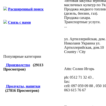
-оптовая закупка зерновы
масличных культур по Ук
Продажа жидкого топлив
Расширенный поиск
(дизель, бензин, газ).
Продажа сахара.
Транспортные услуги.
Связь с нами
...
ул. Артиллерийская, дом.
Николанв
Украина
ул.
Артиллерийская, дом.10
Country / City
Популярные категории
Производство
(
29113
Attn: Солин Игорь
Просмотров)
ph:
0512 71 32 43 ,
fax:
cell:
097 059 09 88 , 050 10
Продукты, напитки
063 615 76 67
(
27816
Просмотров)