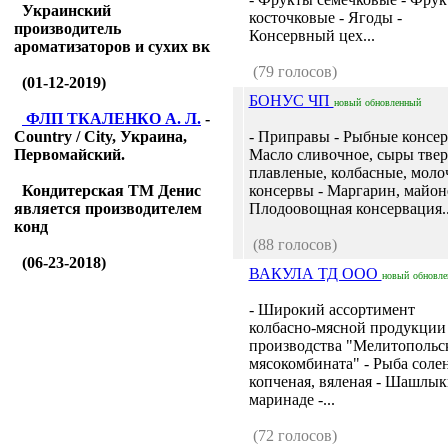
Украинский
косточковые - Ягоды -
производитель
Консервный цех...
ароматизаторов и сухих вк
(79 голосов)
(01-12-2019)
БОНУС ЧП
новый
обновленный
ФЛП ТКАЛЕНКО А. Л.
-
Country / City, Украина,
- Приправы - Рыбные консер
Первомайский.
Масло сливочное, сыры твер
плавленые, колбасные, мол
Кондитерская ТМ Денис
консервы - Маргарин, майоне
является производителем
Плодоовощная консервация..
конд
(88 голосов)
(06-23-2018)
ВАКУЛА ТД ООО
новый
обновл
- Широкий ассортимент
колбасно-мясной продукции
производства "Мелитопольс
мясокомбината" - Рыба солен
копченая, вяленая - Шашлык
маринаде -...
(72 голосов)