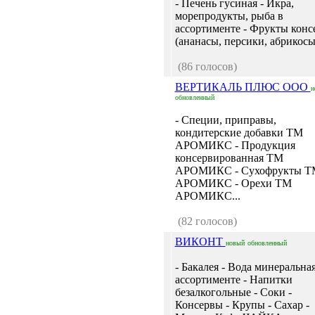
- Печень гусиная - Икра,
морепродукты, рыба в
ассортименте - Фрукты конс
(ананасы, персики, абрикосы)
(86 голосов)
ВЕРТИКАЛЬ ПЛЮС ООО
н
обновленный
- Специи, приправы,
кондитерские добавки ТМ
АРОМИКС - Продукция
консервированная ТМ
АРОМИКС - Сухофрукты Т
АРОМИКС - Орехи ТМ
АРОМИКС...
(82 голосов)
ВИКОНТ
новый
обновленный
- Бакалея - Вода минеральная
ассортименте - Напитки
безалкогольные - Соки -
Консервы - Крупы - Сахар -