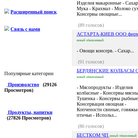
Изделия макаронные - Сахар
Мука - Крахмал - Молоко сух
Расширенный поиск
Консервы овощные...
(89 голосов)
Связь с нами
АСТАРТА-КИЕВ ООО фир
новый
обновленный
- Овощи консерв. - Сахар...
(91 голосов)
БЕРДЯНСКИЕ КОЛБАСЫ 
Популярные категории
новый
обновленный
Производство
(
29126
- Мясопродукты - Изделия
Просмотров)
колбасные - Консервы мясны
Тушенка - Консервы рыбные
Консервация овощная -
Копчености свиные, говяжьи
Продукты, напитки
птичьи - Использ...
(
27826
Просмотров)
(86 голосов)
БЕСТКОМ ЧП
новый
обновленный