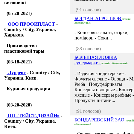
високоякі
(91 голосов)
(05-20-2021)
БОГДАН-АГРО ТЗОВ
новый
обновленный
ООО ПРОФИПЛАСТ
-
Country / City, Украина,
- Консерви-салати, огірки,
Харьков.
помідори - Соки...
Производство
(88 голосов)
пластиковой тары
БОЛЬШАЯ ЛОЖКА
(03-18-2021)
супермаркет
новый
обновленный
Лурдекс
- Country / City,
- Изделия кондитерские -
Украина, Киев.
Фрукты свежие - Овощи - Мя
Рыба - Полуфабрикаты -
Куриная продукция
Консервы овощные - Консе
мясные - Консервы рыбные -
Продукты питани...
(03-20-2020)
(91 голосов)
ПП «ТЕЙСТ-ДИЗАЙН»
-
БОНДАРЕВСКИЙ ЗАО
Country / City, Украина,
новый
обновленный
Киев.
- Фрукты семечковые - Фру