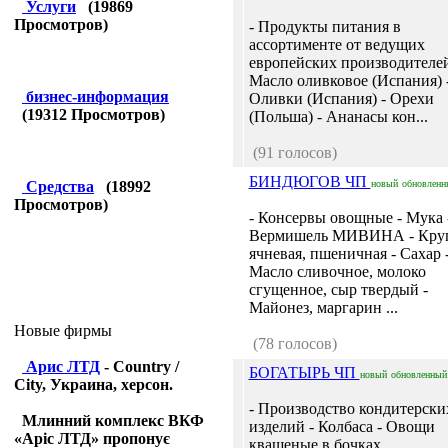
Услуги
(
19869
Просмотров)
- Продукты питания в
ассортименте от ведущих
европейских производителей
Масло оливковое (Испания) 
бизнес-информация
Оливки (Испания) - Орехи
(
19312
Просмотров)
(Польша) - Ананасы кон...
(91 голосов)
БИНДЮГОВ ЧП
Средства
(
18992
новый
обновленн
Просмотров)
- Консервы овощные - Мука 
Вермишель МИВИНА - Кру
ячневая, пшеничная - Сахар 
Масло сливочное, молоко
сгущенное, сыр твердый -
Майонез, маргарин ...
Новые фирмы
(78 голосов)
Арис ЛТД
- Country /
БОГАТЫРЬ ЧП
новый
обновленный
City, Украина, херсон.
- Производство кондитерски
Млинний комплекс ВКФ
изделий - Колбаса - Овощи
«Аріс ЛТД» пропонує
квашеные в бочках...