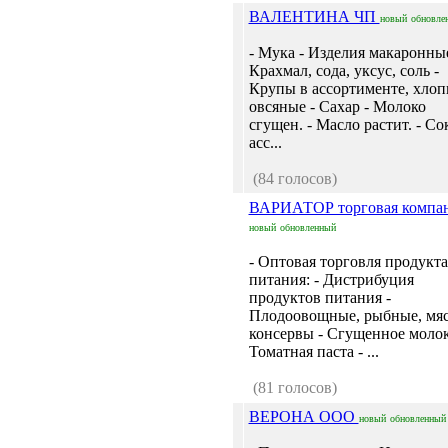
ВАЛЕНТИНА ЧП
новый
обновле
- Мука - Изделия макаронные
Крахмал, сода, уксус, соль -
Крупы в ассортименте, хлоп
овсяные - Сахар - Молоко
сгущен. - Масло растит. - Со
асс...
(84 голосов)
ВАРИАТОР торговая компа
новый
обновленный
- Оптовая торговля продукт
питания: - Дистрибуция
продуктов питания -
Плодоовощные, рыбные, мя
консервы - Сгущенное молок
Томатная паста - ...
(81 голосов)
ВЕРОНА ООО
новый
обновленный