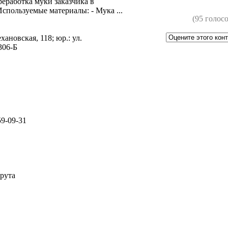
ереработка муки заказчика в
спользуемые материалы: - Мука ...
(95 голосо
хановская, 118; юр.: ул.
306-Б
59-09-31
рута