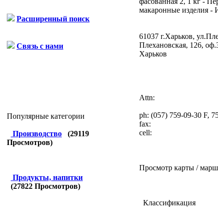
фасованная 2, 1 кг - П
макаронные изделия - И
Расширенный поиск
61037 г.Харьков, ул.Пле
Плехановская, 126, оф.
Связь с нами
Харьков
Attn:
ph:
(057) 759-09-30 F, 7
Популярные категории
fax:
cell:
Производство
(
29119
Просмотров)
Просмотр карты / марш
Продукты, напитки
(
27822
Просмотров)
Классификация