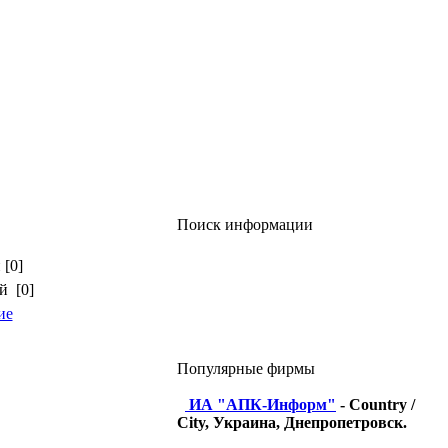
Поиск информации
 [0]
й [0]
ие
Популярные фирмы
ИА "АПК-Информ"
- Country /
City, Украина, Днепропетровск.