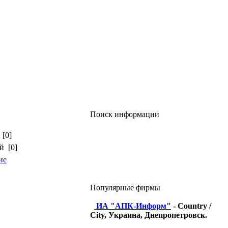
Поиск информации
 [0]
й [0]
ие
Популярные фирмы
ИА "АПК-Информ"
- Country /
City, Украина, Днепропетровск.