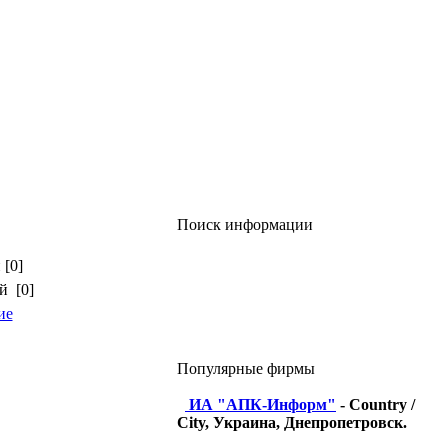
Поиск информации
 [0]
й [0]
ие
Популярные фирмы
ИА "АПК-Информ"
- Country /
City, Украина, Днепропетровск.