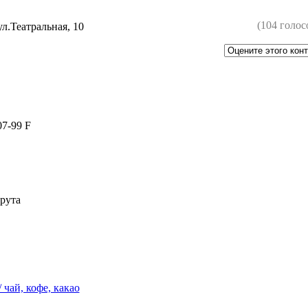
(104 голос
л.Театральная, 10
07-99 F
рута
 чай, кофе, какао