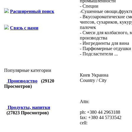
промышленности
- Специи
-Сушенные овощи,фрукт
Расширенный поиск
- Вкусоароматические см
чипсов, сухариков, куку
палочек
Связь с нами
- Смеси для колбасного, 
производства
- Ингредиенты для вина
- Парфюмерные отдушки
- Подсластители ...
Популярные категории
Киев
Украина
Country / City
Производство
(
29120
Просмотров)
Attn:
Продукты, напитки
ph:
+380 44 2963188
(
27823
Просмотров)
fax:
+380 44 5733542
cell: