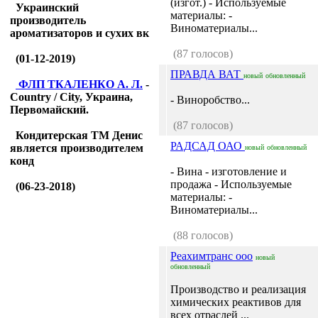
(изгот.) - Используемые
Украинский
материалы: -
производитель
Виноматериалы...
ароматизаторов и сухих вк
(87 голосов)
(01-12-2019)
ПРАВДА ВАТ
новый
обновленный
ФЛП ТКАЛЕНКО А. Л.
-
Country / City, Украина,
- Виноробство...
Первомайский.
(87 голосов)
Кондитерская ТМ Денис
РАДСАД ОАО
является производителем
новый
обновленный
конд
- Вина - изготовление и
продажа - Используемые
(06-23-2018)
материалы: -
Виноматериалы...
(88 голосов)
Реахимтранс ооо
новый
обновленный
Производство и реализация
химических реактивов для
всех отраслей ...