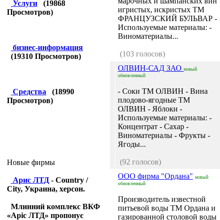
марочных и шампанских вин
Услуги
(
19868
игристых, искристых ТМ
Просмотров)
ФРАНЦУЗСКИЙ БУЛЬВАР -
Используемые материалы: -
Виноматериалы...
бизнес-информация
(103 голосов)
(
19310
Просмотров)
ОЛВИН-САД ЗАО
новый
обновленный
- Соки ТМ ОЛВИН - Вина
Средства
(
18990
плодово-ягодные ТМ
Просмотров)
ОЛВИН - Яблоки -
Используемые материалы: -
Концентрат - Сахар -
Виноматериалы - Фрукты -
Ягоды...
(92 голосов)
Новые фирмы
ООО фирма "Ордана"
новый
Арис ЛТД
- Country /
обновленный
City, Украина, херсон.
Производитель известной
Млинний комплекс ВКФ
питьевой воды ТМ Ордана и
«Аріс ЛТД» пропонує
газированной столовой воды