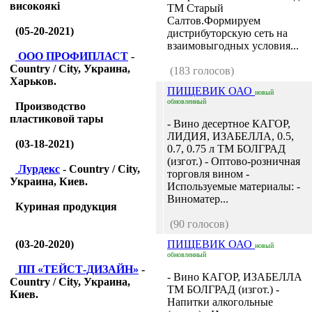
високоякі
ТМ Старый
Салтов.Формируем
(05-20-2021)
дистрибуторскую сеть на
взаимовыгодных условия...
ООО ПРОФИПЛАСТ
-
Country / City, Украина,
(183 голосов)
Харьков.
ПИЩЕВИК ОАО
новый
обновленный
Производство
пластиковой тары
- Вино десертное КАГОР,
ЛИДИЯ, ИЗАБЕЛЛА, 0.5,
(03-18-2021)
0.7, 0.75 л ТМ БОЛГРАД
(изгот.) - Оптово-розничная
Лурдекс
- Country / City,
торговля вином -
Украина, Киев.
Используемые материалы: -
Виноматер...
Куриная продукция
(90 голосов)
(03-20-2020)
ПИЩЕВИК ОАО
новый
обновленный
ПП «ТЕЙСТ-ДИЗАЙН»
-
- Вино КАГОР, ИЗАБЕЛЛА
Country / City, Украина,
ТМ БОЛГРАД (изгот.) -
Киев.
Напитки алкогольные