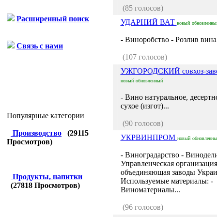
(85 голосов)
Расширенный поиск
УДАРНИЙ ВАТ
новый
обновленны
- Виноробство - Розлив вина.
Связь с нами
(107 голосов)
УЖГОРОДСКИЙ совхоз-зав
новый
обновленный
- Вино натуральное, десертн
сухое (изгот)...
Популярные категории
(90 голосов)
Производство
(
29115
УКРВИНПРОМ
новый
обновленны
Просмотров)
- Виноградарство - Винодели
Управленческая организация
объединяющая заводы Украи
Продукты, напитки
Используемые материалы: -
(
27818
Просмотров)
Виноматериалы...
(96 голосов)