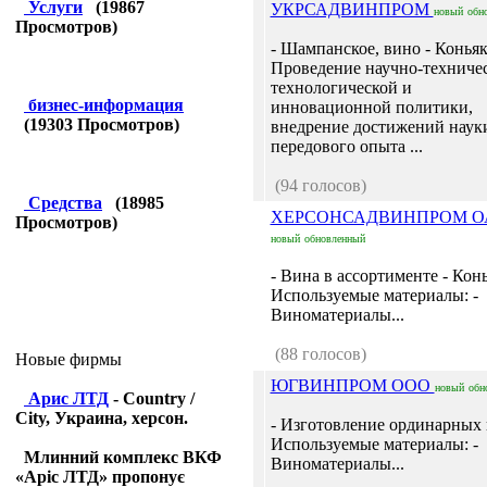
Услуги
(
19867
УКРСАДВИНПРОМ
новый
обн
Просмотров)
- Шампанское, вино - Коньяк
Проведение научно-техничес
технологической и
бизнес-информация
инновационной политики,
(
19303
Просмотров)
внедрение достижений наук
передового опыта ...
(94 голосов)
Средства
(
18985
ХЕРСОНСАДВИНПРОМ О
Просмотров)
новый
обновленный
- Вина в ассортименте - Конь
Используемые материалы: -
Виноматериалы...
(88 голосов)
Новые фирмы
ЮГВИНПРОМ ООО
новый
обн
Арис ЛТД
- Country /
City, Украина, херсон.
- Изготовление ординарных 
Используемые материалы: -
Млинний комплекс ВКФ
Виноматериалы...
«Аріс ЛТД» пропонує