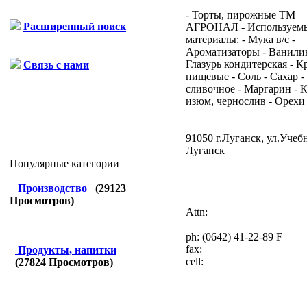
- Торты, пирожные ТМ
Расширенный поиск
АГРОНАЛ - Используем
материалы: - Мука в/с -
Ароматизаторы - Ванилин
Глазурь кондитерская - К
Связь с нами
пищевые - Соль - Сахар -
сливочное - Маргарин - К
изюм, чернослив - Орехи .
91050 г.Луганск, ул.Учебн
Луганск
Популярные категории
Производство
(
29123
Просмотров)
Attn:
ph:
(0642) 41-22-89 F
fax:
Продукты, напитки
cell:
(
27824
Просмотров)