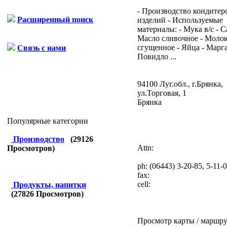
- Производство кондитер
Расширенный поиск
изделий - Используемые
материалы: - Мука в/с - С
Масло сливочное - Моло
сгущенное - Яйца - Марга
Связь с нами
Повидло ...
94100 Луг.обл., г.Брянка,
ул.Торговая, 1
Брянка
Популярные категории
Производство
(
29126
Attn:
Просмотров)
ph:
(06443) 3-20-85, 5-11-
fax:
cell:
Продукты, напитки
(
27826
Просмотров)
Просмотр карты / маршру