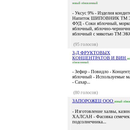
новый
обновленный
- Уксус 9% - Изделия кондит
Напиток ШИПОВНИК ТМ 
ФУД - Соки яблочный, морк
яблочный, яблочно-черничн
яблочный с мякотью ТМ ЭКО
(95 голосов)
З-Д ФРУКТОВЫХ
КОНЦЕНТРАТОВ И ВИН
н
обновленный
- Зефир - Повидло - Концент
яблочный - Используемые м
- Сахар...
(80 голосов)
ЗАПОРОЖЕЦ ООО
новый
обно
- Изготовление халвы, кази
ХАЛСАН - Фасовка семечек
подсолнечника...