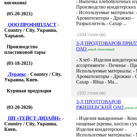
- Выпечка хлебобулочных из
високоякі
Производство кондитерских
- Используемые материалы: -
(05-20-2021)
Ароматизаторы - Дрожжи -
Разрыхлитель - Сахар ...
ООО ПРОФИПЛАСТ
-
Country / City, Украина,
(104 голосов)
Харьков.
З-Д ПРОДТОВАРОВ ПРИ
Производство
ОАО
новый
обновленный
пластиковой тары
- Хлеб - Изделия кондитерск
(03-18-2021)
ассортименте - Печенье - Пр
Используемые материалы: - 
Лурдекс
- Country / City,
Ароматизаторы - Дрожжи - С
Украина, Киев.
Сахар - Яйца - Ма...
Куриная продукция
(101 голосов)
З-Д ПРОДТОВАРОВ
(03-20-2020)
РЖИЩЕВСКИЙ ОАО
новый
о
ПП «ТЕЙСТ-ДИЗАЙН»
-
- Изделия макаронные - Кон
Country / City, Украина,
пищевые (кремы, кисели сухи
Киев.
Изделия кондитерские -
Используемые материалы: - 