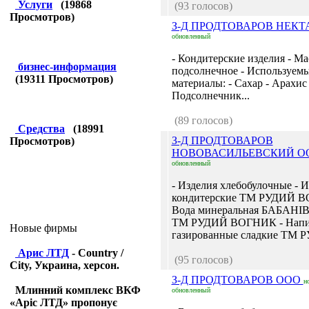
Услуги
(
19868
(93 голосов)
Просмотров)
З-Д ПРОДТОВАРОВ НЕКТ
обновленный
- Кондитерские изделия - Ма
бизнес-информация
подсолнечное - Используем
(
19311
Просмотров)
материалы: - Сахар - Арахис 
Подсолнечник...
(89 голосов)
Средства
(
18991
З-Д ПРОДТОВАРОВ
Просмотров)
НОВОВАСИЛЬЕВСКИЙ 
обновленный
- Изделия хлебобулочные - 
кондитерские ТМ РУДИЙ В
Вода минеральная БАБАН
ТМ РУДИЙ ВОГНИК - Напи
Новые фирмы
газированные сладкие ТМ Р
Арис ЛТД
- Country /
(95 голосов)
City, Украина, херсон.
З-Д ПРОДТОВАРОВ ООО
н
Млинний комплекс ВКФ
обновленный
«Аріс ЛТД» пропонує