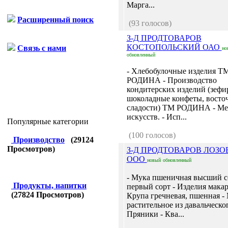
Марга...
Расширенный поиск
(93 голосов)
З-Д ПРОДТОВАРОВ
КОСТОПОЛЬСКИЙ ОАО
Связь с нами
но
обновленный
- Хлебобулочные изделия Т
РОДИНА - Производство
кондитерских изделий (зефи
шоколадные конфеты, восто
сладости) ТМ РОДИНА - Ме
искусств. - Исп...
Популярные категории
(100 голосов)
Производство
(
29124
Просмотров)
З-Д ПРОДТОВАРОВ ЛОЗ
ООО
новый
обновленный
- Мука пшеничная высший с
Продукты, напитки
первый сорт - Изделия мака
(
27824
Просмотров)
Крупа гречневая, пшенная -
растительное из давальческог
Пряники - Ква...