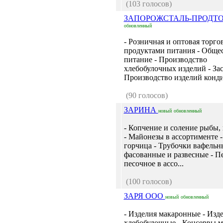
(103 голосов)
ЗАПОРОЖСТАЛЬ-ПРОДТ
обновленный
- Розничная и оптовая торго
продуктами питания - Обще
питание - Производство
хлебобулочных изделий - Зас
Производство изделий кондит
(90 голосов)
ЗАРИНА
новый
обновленный
- Копчение и соление рыбы,
- Майонезы в ассортименте -
горчица - Трубочки вафельн
фасованные и развесные - П
песочное в ассо...
(100 голосов)
ЗАРЯ ООО
новый
обновленный
- Изделия макаронные - Изд
хлебобулочные - Консервы м