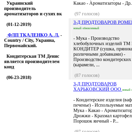
Украинский
Какао - Ароматизаторы - Др..
производитель
ароматизаторов и сухих вк
(97 голосов)
З-Д ПРОДТОВАРОВ РОМ
(01-12-2019)
новый
обновленный
ФЛП ТКАЛЕНКО А. Л.
-
- Мука - Производство
Country / City, Украина,
хлебобулочных изделий Т
Первомайский.
КОНДИТЕР (сушка, пряники
различными добавками) -
Кондитерская ТМ Денис
Производство кондитерских
является производителем
(карамели, ...
конд
(87 голосов)
(06-23-2018)
З-Д ПРОДТОВАРОВ
ХАРЬКОВСКИЙ ООО
новый
- Кондитерские изделия (ваф
печенье) - Используемые мат
Мука - Какао - Ароматизатор
Дрожжи - Крахмал картофел
Порошок яичный - Р...
(97 голосов)