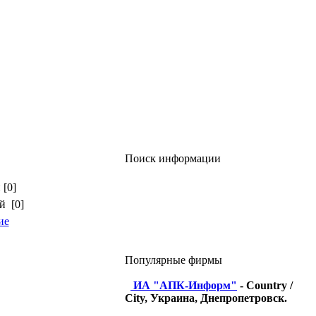
Поиск информации
 [0]
й [0]
ие
Популярные фирмы
ИА "АПК-Информ"
- Country /
City, Украина, Днепропетровск.