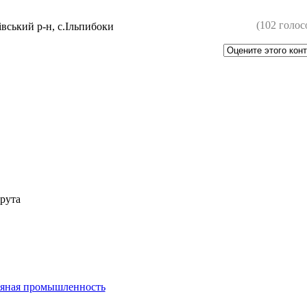
(102 голос
івський р-н, с.Ільпибоки
рута
пяная промышленность