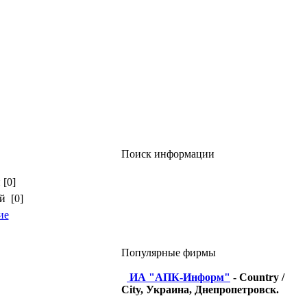
Поиск информации
 [0]
й [0]
ие
Популярные фирмы
ИА "АПК-Информ"
- Country /
City, Украина, Днепропетровск.