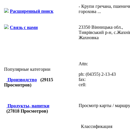
- Крупи гречана, пшенич
Расширенный поиск
горохова ...
23350 Вінницька обл.,
Связь с нами
Тиврівський р-н, с.Жахні
Жахновка
Attn:
Популярные категории
ph:
(04355) 2-13-43
fax:
Производство
(
29115
cell:
Просмотров)
Просмотр карты / маршру
Продукты, напитки
(
27818
Просмотров)
Классификация