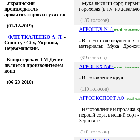
Украинский
- Мука высший сорт, первый
производитель
гороховая (в т.ч. из давальч
ароматизаторов и сухих вк
(135 голосов)
(01-12-2019)
АГРОЦЕХ N18
новый
обновленны
ФЛП ТКАЛЕНКО А. Л.
-
- Выпечка хлебобулочных и
Country / City, Украина,
материалы: - Мука - Дрожжи
Первомайский.
(99 голосов)
Кондитерская ТМ Денис
является производителем
АГРОЦЕХ N49
новый
обновленны
конд
- Изготовление круп...
(06-23-2018)
(119 голосов)
АГРОЭКСПОРТ АО
новый
об
- Изготовление и продажа к
первый сорт, высший сорт -
Зерновые...
(101 голосов)