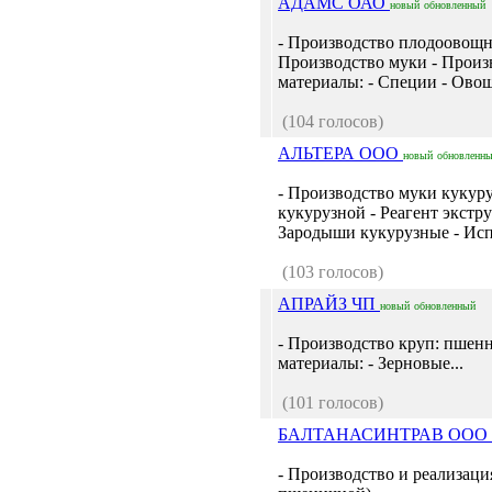
АДАМС ОАО
новый
обновленный
- Производство плодоовощ
Производство муки - Произ
материалы: - Специи - Овощ
(104 голосов)
АЛЬТЕРА ООО
новый
обновленн
- Производство муки кукур
кукурузной - Реагент экст
Зародыши кукурузные - Исп
(103 голосов)
АПРАЙЗ ЧП
новый
обновленный
- Производство круп: пшен
материалы: - Зерновые...
(101 голосов)
БАЛТАНАСИНТРАВ ООО а
- Производство и реализаци