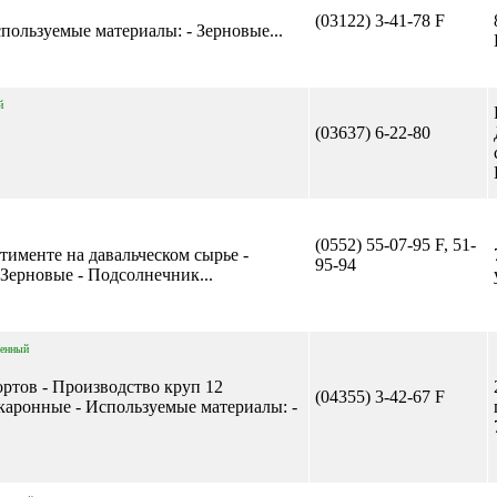
(03122) 3-41-78 F
спользуемые материалы: - Зерновые...
й
(03637) 6-22-80
(0552) 55-07-95 F, 51-
ртименте на давальческом сырье -
95-94
Зерновые - Подсолнечник...
ленный
ортов - Производство круп 12
(04355) 3-42-67 F
каронные - Используемые материалы: -