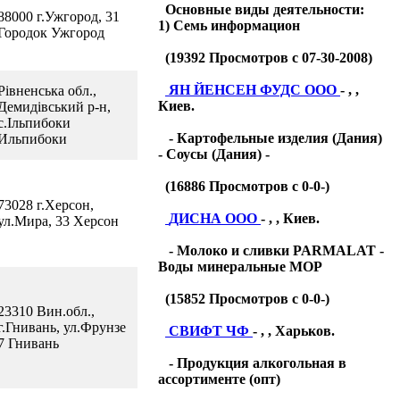
Основные виды деятельности:
88000 г.Ужгород, 31
1) Семь информацион
Городок Ужгород
(
19392
Просмотров с 07-30-2008)
ЯН ЙЕНСЕН ФУДС ООО
- , ,
Рівненська обл.,
Киев.
Демидівський р-н,
с.Ільпибоки
- Картофельные изделия (Дания)
Ильпибоки
- Соусы (Дания) -
(
16886
Просмотров с 0-0-)
73028 г.Херсон,
ДИСНА ООО
- , , Киев.
ул.Мира, 33 Херсон
- Молоко и сливки PARMALAT -
Воды минеральные МОР
(
15852
Просмотров с 0-0-)
23310 Вин.обл.,
г.Гнивань, ул.Фрунзе
СВИФТ ЧФ
- , , Харьков.
7 Гнивань
- Продукция алкогольная в
ассортименте (опт)