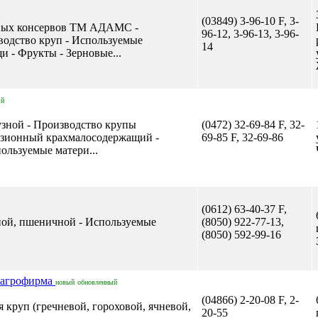
(03849) 3-96-10 F, 3-
ных консервов ТМ АДАМС -
96-12, 3-96-13, 3-96-
водство круп - Используемые
14
и - Фрукты - Зерновые...
ый
узной - Производство крупы
(0472) 32-69-84 F, 32-
рузионный крахмалосодержащий -
69-85 F, 32-69-86
ользуемые матери...
(0612) 63-40-37 F,
ной, пшеничной - Используемые
(8050) 922-77-13,
(8050) 592-99-16
грофирма
новый
обновленный
(04866) 2-20-08 F, 2-
я круп (гречневой, гороховой, ячневой,
20-55