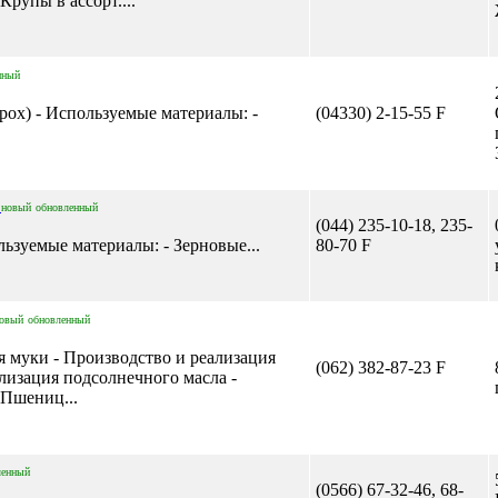
рупы в ассорт....
нный
орох) - Используемые материалы: -
(04330) 2-15-55 F
О
новый
обновленный
(044) 235-10-18, 235-
льзуемые материалы: - Зерновые...
80-70 F
овый
обновленный
я муки - Производство и реализация
(062) 382-87-23 F
лизация подсолнечного масла -
 Пшениц...
ленный
(0566) 67-32-46, 68-