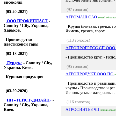
Используемые материалы: - К
високоякі
(97 голосов)
(05-20-2021)
АГРОМАШ ОАО
новый
обновле
ООО ПРОФИПЛАСТ
-
Country / City, Украина,
- Крупы (ячневая, гречка, г
Харьков.
Ячмень, гречка, горох...
Производство
(113 голосов)
пластиковой тары
АГРОПРОГРЕСС СП ОО
(03-18-2021)
- Производство круп - Испо
Лурдекс
- Country / City,
(95 голосов)
Украина, Киев.
АГРОПРОДУКТ ООО ПО
н
Куриная продукция
- Производство и реализаци
крупы - Производство и реа
(03-20-2020)
Используемые материалы: -
ПП «ТЕЙСТ-ДИЗАЙН»
-
(116 голосов)
Country / City, Украина,
Киев.
АГРОСИНТЕЗ ЧП
новый
обнов