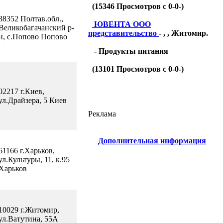
(
15346
Просмотров с 0-0-)
38352 Полтав.обл.,
ЮВЕНТА ООО
Великобагачанский р-
представительство
- , , Житомир.
н, с.Попово Попово
- Продукты питания
(
13101
Просмотров с 0-0-)
02217 г.Киев,
ул.Драйзера, 5 Киев
Реклама
Дополнительная информация
61166 г.Харьков,
ул.Культуры, 11, к.95
Харьков
10029 г.Житомир,
ул.Ватутина, 55А