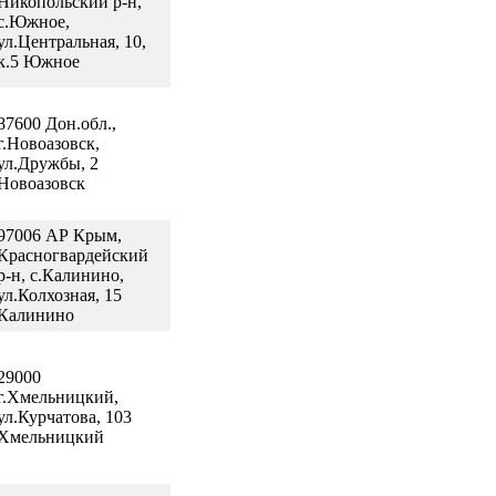
Никопольский р-н,
с.Южное,
ул.Центральная, 10,
к.5 Южное
87600 Дон.обл.,
г.Новоазовск,
ул.Дружбы, 2
Новоазовск
97006 АР Крым,
Красногвардейский
р-н, с.Калинино,
ул.Колхозная, 15
Калинино
29000
г.Хмельницкий,
ул.Курчатова, 103
Хмельницкий