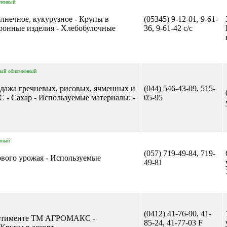
ленный
олнечное, кукурузное - Крупы в
(05345) 9-12-01, 9-61-
аронные изделия - Хлебобулочные
36, 9-61-42 с/с
вый
обновленный
одажа гречневых, рисовых, ячменных и
(044) 546-43-09, 515-
- Сахар - Используемые материалы: -
05-95
нный
(057) 719-49-84, 719-
ового урожая - Используемые
49-81
(0412) 41-76-90, 41-
сортименте ТМ АГРОМАКС -
85-24, 41-77-03 F