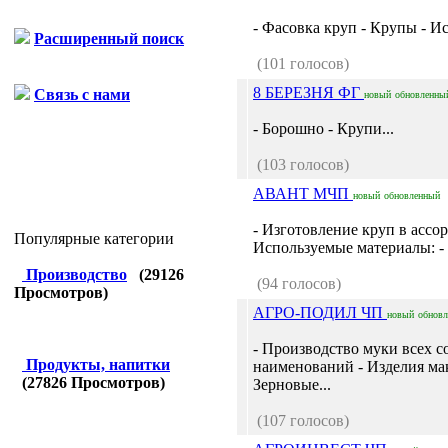
- Фасовка круп - Крупы - И
Расширенный поиск
(101 голосов)
8 БЕРЕЗНЯ ФГ
Связь с нами
новый
обновленны
- Борошно - Крупи...
(103 голосов)
АВАНТ МЧП
новый
обновленный
- Изготовление круп в ассо
Популярные категории
Используемые материалы: - 
Производство
(
29126
(94 голосов)
Просмотров)
АГРО-ПОДИЛ ЧП
новый
обнов
- Производство муки всех с
Продукты, напитки
наименований - Изделия ма
(
27826
Просмотров)
Зерновые...
(107 голосов)