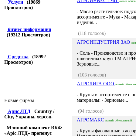
АГРОИНВЕСТ ЧП
Услуги
(
19869
новый
обнов
Просмотров)
- Масло растительное: подс
ассортименте - Мука - Мак
изделия...
бизнес-информация
(118 голосов)
(
19312
Просмотров)
АГРОИНДУСТРИЯ ЗАО
но
- Соль - Производство и пр
Средства
(
18992
пшеничных круп ТМ АГРИС 
Просмотров)
Зерновые...
(103 голосов)
АГРОЛИГА ООО
новый
обновле
- Крупы в ассортименте с н
материалы: - Зерновые...
Новые фирмы
(94 голосов)
Арис ЛТД
- Country /
City, Украина, херсон.
АГРОМАКС
новый
обновленный
Млинний комплекс ВКФ
- Крупы фасованные в ас
«Аріс ЛТД» пропонує