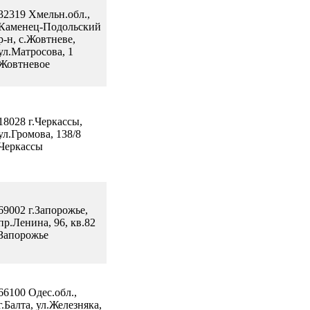
32319 Хмельн.обл.,
Каменец-Подольский
р-н, с.Жовтневе,
ул.Матросова, 1
Жовтневое
18028 г.Черкассы,
ул.Громова, 138/8
Черкассы
69002 г.Запорожье,
пр.Ленина, 96, кв.82
Запорожье
66100 Одес.обл.,
г.Балта, ул.Железняка,