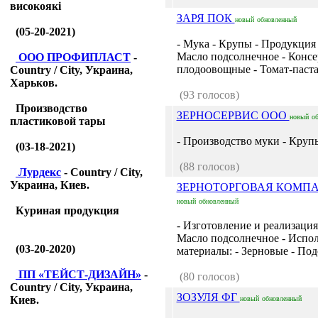
високоякі
ЗАРЯ ПОК
новый
обновленный
(05-20-2021)
- Мука - Крупы - Продукция
Масло подсолнечное - Конс
ООО ПРОФИПЛАСТ
-
плодоовощные - Томат-паста.
Country / City, Украина,
Харьков.
(93 голосов)
Производство
ЗЕРНОСЕРВИС ООО
новый
о
пластиковой тары
- Производство муки - Крупы
(03-18-2021)
(88 голосов)
Лурдекс
- Country / City,
Украина, Киев.
ЗЕРНОТОРГОВАЯ КОМП
новый
обновленный
Куриная продукция
- Изготовление и реализация
Масло подсолнечное - Испо
(03-20-2020)
материалы: - Зерновые - Под
ПП «ТЕЙСТ-ДИЗАЙН»
-
(80 голосов)
Country / City, Украина,
ЗОЗУЛЯ ФГ
Киев.
новый
обновленный