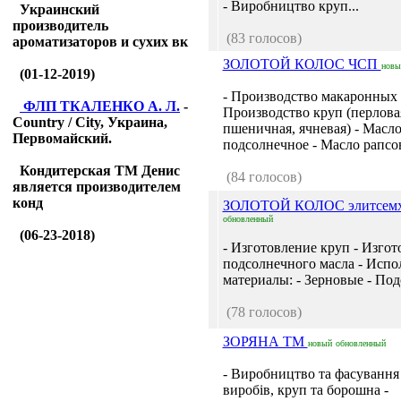
- Виробництво круп...
Украинский
производитель
(83 голосов)
ароматизаторов и сухих вк
ЗОЛОТОЙ КОЛОС ЧСП
новы
(01-12-2019)
- Производство макаронных 
ФЛП ТКАЛЕНКО А. Л.
-
Производство круп (перлова
Country / City, Украина,
пшеничная, ячневая) - Масл
Первомайский.
подсолнечное - Масло рапсов
Кондитерская ТМ Денис
(84 голосов)
является производителем
конд
ЗОЛОТОЙ КОЛОС элитсем
обновленный
(06-23-2018)
- Изготовление круп - Изгот
подсолнечного масла - Испо
материалы: - Зерновые - Под
(78 голосов)
ЗОРЯНА ТМ
новый
обновленный
- Виробництво та фасуванн
виробів, круп та борошна -