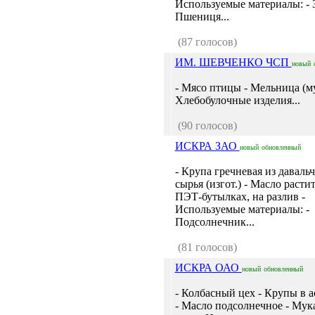
Используемые материалы: - З
Пшениця...
(87 голосов)
ИМ. ШЕВЧЕНКО ЧСП
новый
- Мясо птицы - Мельница (му
Хлебобулочные изделия...
(90 голосов)
ИСКРА ЗАО
новый
обновленный
- Крупа гречневая из даваль
сырья (изгот.) - Масло расти
ПЭТ-бутылках, на разлив -
Используемые материалы: -
Подсолнечник...
(81 голосов)
ИСКРА ОАО
новый
обновленный
- Колбасный цех - Крупы в 
- Масло подсолнечное - Му