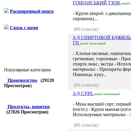
ГОЩАНСЬКИЙ ТЗОВ
новый
Расширенный поиск
- Крупи (вироб. з давальниць
сировини)...
Связь с нами
(86 голосов)
З-Д СПИРТОВОЙ БДЖИЛ
ГП
новый
обновленный
- Хлопья овсяные, пшеничны
гречневые, гороховые - Про
спирта люкс, экстра - Испол
материалы: - Препараты фер
Популярные категории
Пшеница, куку...
Производство
(
29128
(83 голосов)
Просмотров)
З-Д СУРА
новый
обновленный
- Мука высший сорт, первый
Продукты, напитки
(изгот.) - Крупа манная (изгот
(
27826
Просмотров)
Используемые материалы: - З
(83 голосов)