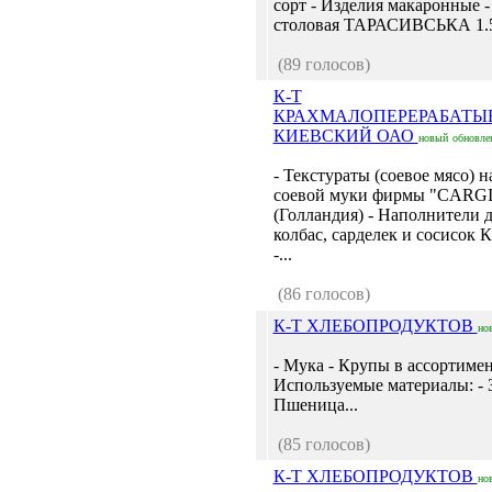
сорт - Изделия макаронные -
столовая ТАРАСИВСЬКА 1.5 
(89 голосов)
К-Т
КРАХМАЛОПЕРЕРАБАТ
КИЕВСКИЙ ОАО
новый
обновле
- Текстураты (соевое мясо) н
соевой муки фирмы "CARGI
(Голландия) - Наполнители 
колбас, сарделек и сосисок К
-...
(86 голосов)
К-Т ХЛЕБОПРОДУКТОВ
но
- Мука - Крупы в ассортимен
Используемые материалы: - 
Пшеница...
(85 голосов)
К-Т ХЛЕБОПРОДУКТОВ
но