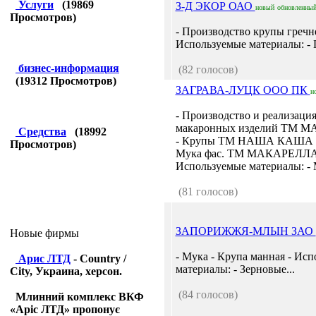
Услуги
(
19869
З-Д ЭКОР ОАО
новый
обновленны
Просмотров)
- Производство крупы гречн
Используемые материалы: - Г
бизнес-информация
(82 голосов)
(
19312
Просмотров)
ЗАГРАВА-ЛУЦК ООО ПК
н
- Производство и реализаци
макаронных изделий ТМ 
Средства
(
18992
- Крупы ТМ НАША КАША (и
Просмотров)
Мука фас. ТМ МАКАРЕЛЛА
Используемые материалы: - М
(81 голосов)
ЗАПОРИЖЖЯ-МЛЫН ЗАО
Новые фирмы
- Мука - Крупа манная - Ис
Арис ЛТД
- Country /
материалы: - Зерновые...
City, Украина, херсон.
(84 голосов)
Млинний комплекс ВКФ
«Аріс ЛТД» пропонує