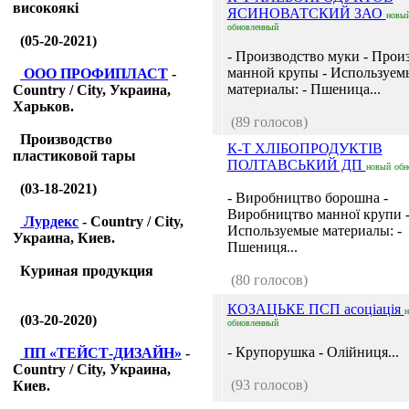
високоякі
ЯСИНОВАТСКИЙ ЗАО
новы
обновленный
(05-20-2021)
- Производство муки - Прои
манной крупы - Используем
ООО ПРОФИПЛАСТ
-
материалы: - Пшеница...
Country / City, Украина,
Харьков.
(89 голосов)
Производство
К-Т ХЛІБОПРОДУКТІВ
пластиковой тары
ПОЛТАВСЬКИЙ ДП
новый
обн
(03-18-2021)
- Виробництво борошна -
Виробництво манної крупи 
Лурдекс
- Country / City,
Используемые материалы: -
Украина, Киев.
Пшениця...
Куриная продукция
(80 голосов)
КОЗАЦЬКЕ ПСП асоціація
н
(03-20-2020)
обновленный
- Крупорушка - Олійниця...
ПП «ТЕЙСТ-ДИЗАЙН»
-
Country / City, Украина,
(93 голосов)
Киев.