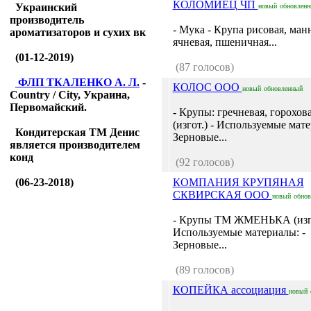
КОЛОМИЕЦ ЧП
Украинский
новый
обновлен
производитель
- Мука - Крупа рисовая, ман
ароматизаторов и сухих вк
ячневая, пшеничная...
(01-12-2019)
(87 голосов)
ФЛП ТКАЛЕНКО А. Л.
-
КОЛОС ООО
новый
обновленный
Country / City, Украина,
Первомайский.
- Крупы: гречневая, горохов
(изгот.) - Используемые мате
Кондитерская ТМ Денис
Зерновые...
является производителем
конд
(92 голосов)
(06-23-2018)
КОМПАНИЯ КРУПЯНАЯ
СКВИРСКАЯ ООО
новый
обнов
- Крупы ТМ ЖМЕНЬКА (изго
Используемые материалы: -
Зерновые...
(89 голосов)
КОПЕЙКА ассоциация
новый