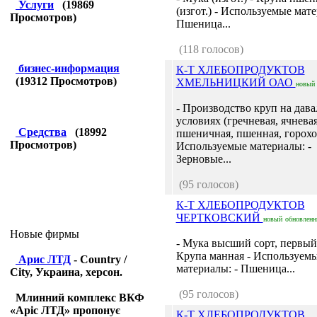
Услуги
(
19869
(изгот.) - Используемые мате
Просмотров)
Пшеница...
(118 голосов)
бизнес-информация
К-Т ХЛЕБОПРОДУКТОВ
(
19312
Просмотров)
ХМЕЛЬНИЦКИЙ ОАО
новый
- Производство круп на дава
условиях (гречневая, ячневая
Средства
(
18992
пшеничная, пшенная, горохов
Просмотров)
Используемые материалы: -
Зерновые...
(95 голосов)
К-Т ХЛЕБОПРОДУКТОВ
ЧЕРТКОВСКИЙ
новый
обновлен
Новые фирмы
- Мука высший сорт, первый 
Крупа манная - Используем
Арис ЛТД
- Country /
материалы: - Пшеница...
City, Украина, херсон.
(95 голосов)
Млинний комплекс ВКФ
«Аріс ЛТД» пропонує
К-Т ХЛЕБОПРОДУКТОВ