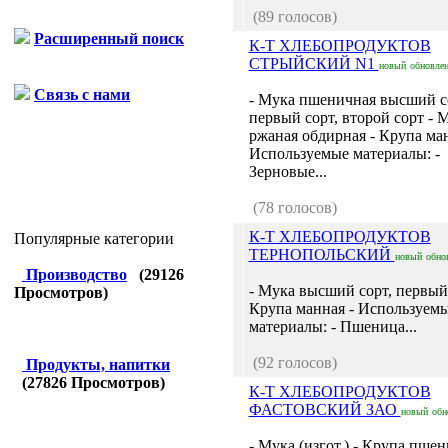
(89 голосов)
Расширенный поиск
К-Т ХЛЕБОПРОДУКТОВ
СТРЫЙСКИЙ N1
новый
обновле
Связь с нами
- Мука пшеничная высший с
первый сорт, второй сорт - 
ржаная обдирная - Крупа ман
Используемые материалы: -
Зерновые...
(78 голосов)
К-Т ХЛЕБОПРОДУКТОВ
Популярные категории
ТЕРНОПОЛЬСКИЙ
новый
обно
Производство
(
29126
- Мука высший сорт, первый 
Просмотров)
Крупа манная - Используем
материалы: - Пшеница...
(92 голосов)
Продукты, напитки
(
27826
Просмотров)
К-Т ХЛЕБОПРОДУКТОВ
ФАСТОВСКИЙ ЗАО
новый
обн
- Мука (изгот.) - Крупа пше