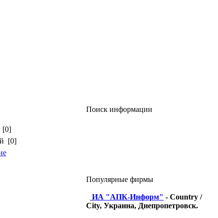
Поиск информации
 [0]
й [0]
ие
Популярные фирмы
ИА "АПК-Информ"
- Country /
City, Украина, Днепропетровск.