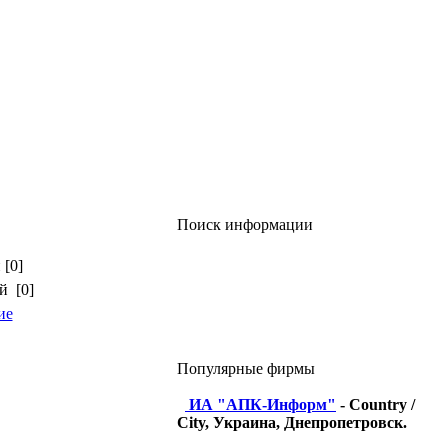
Поиск информации
 [0]
й [0]
ие
Популярные фирмы
ИА "АПК-Информ"
- Country /
City, Украина, Днепропетровск.