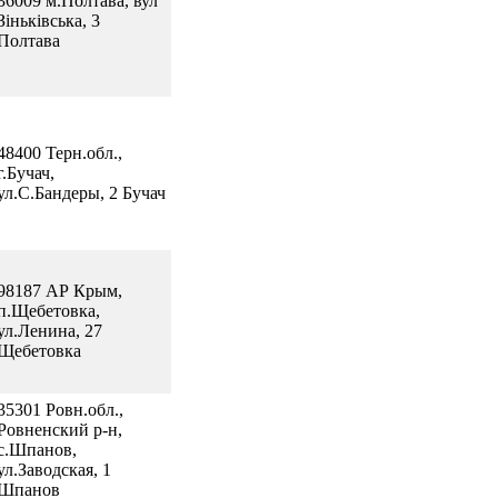
36009 м.Полтава, вул
Зіньківська, 3
Полтава
48400 Терн.обл.,
г.Бучач,
ул.С.Бандеры, 2 Бучач
98187 АР Крым,
п.Щебетовка,
ул.Ленина, 27
Щебетовка
35301 Ровн.обл.,
Ровненский р-н,
с.Шпанов,
ул.Заводская, 1
Шпанов