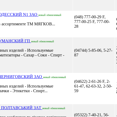
ОДЕССКИЙ N1 ЗАО
новый
обновленный
(048) 777-00-29 F,
777-00-25 F, 777-00-
 в ассортименте ТМ МЯГКОВ...
28
 УМАНСКИЙ ГП
новый
обновленный
чных изделий - Используемые
(04744) 5-85-06, 5-27-
матизаторы - Сахар - Соки - Спирт -
87
 ЧЕРНИГОВСКИЙ ЗАО
новый
обновленный
(04622) 2-61-26 F, 2-
чных изделий - Используемые
61-47, 62-63-32, 2-50-
ачки - Этикетки - Спирт...
59
Й ПОЛТАВСЬКИЙ ЗАТ
новый
обновленный
(05322) 7-40-21, 56-