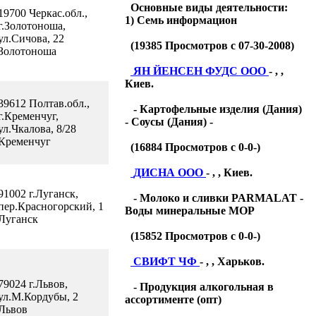
Основные виды деятельности:
19700 Черкас.обл.,
1) Семь информацион
г.Золотоноша,
ул.Сичова, 22
(
19385
Просмотров с 07-30-2008)
Золотоноша
ЯН ЙЕНСЕН ФУДС ООО
- , ,
Киев.
39612 Полтав.обл.,
- Картофельные изделия (Дания)
г.Кременчуг,
- Соусы (Дания) -
ул.Чкалова, 8/28
Кременчуг
(
16884
Просмотров с 0-0-)
ДИСНА ООО
- , , Киев.
91002 г.Луганск,
- Молоко и сливки PARMALAT -
пер.Красногорский, 1
Воды минеральные МОР
Луганск
(
15852
Просмотров с 0-0-)
СВИФТ ЧФ
- , , Харьков.
79024 г.Львов,
- Продукция алкогольная в
ул.М.Кордубы, 2
ассортименте (опт)
Львов