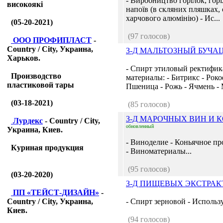
- Виробництво горілок, гор
високоякі
напоїв (в скляних пляшках,
харчового алюмінію) - Ис...
(05-20-2021)
(97 голосов)
ООО ПРОФИПЛАСТ
-
Country / City, Украина,
З-Д МАЛЬТОЗНЫЙ БУЧА
Харьков.
- Спирт этиловый ректифик
Производство
материалы: - Битрикс - Роко
пластиковой тары
Пшеница - Рожь - Ячмень - М
(03-18-2021)
(85 голосов)
З-Д МАРОЧНЫХ ВИН И 
Лурдекс
- Country / City,
обновленный
Украина, Киев.
- Виноделие - Коньячное пр
Куриная продукция
- Виноматериалы...
(95 голосов)
(03-20-2020)
З-Д ПИЩЕВЫХ ЭКСТРА
ПП «ТЕЙСТ-ДИЗАЙН»
-
Country / City, Украина,
- Спирт зерновой - Использ
Киев.
(94 голосов)