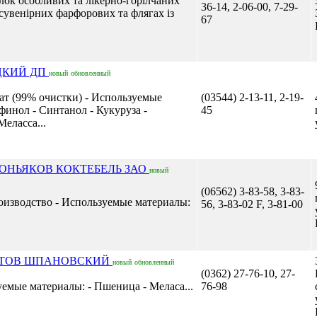
ілок особливих та лікерно-горілчаних
36-14, 2-06-00, 7-29-
 сувенірних фарфорових та флягах із
67
ЦКИЙ ДП
новый
обновленный
ат (99% очистки) - Используемые
(03544) 2-13-11, 2-19-
финол - Синтанол - Кукуруза -
45
еласса...
КОНЬЯКОВ КОКТЕБЕЛЬ ЗАО
новый
(06562) 3-83-58, 3-83-
оизводство - Используемые материалы:
56, 3-83-02 F, 3-81-00
КТОВ ШПАНОВСКИЙ
новый
обновленный
(0362) 27-76-10, 27-
уемые материалы: - Пшеница - Меласа...
76-98