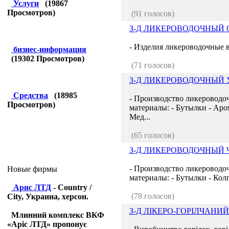
Услуги
(
19867
Просмотров)
(91 голосов)
З-Д ЛИКЕРОВОДОЧНЫЙ 
- Изделия ликероводочные
бизнес-информация
(
19302
Просмотров)
(71 голосов)
З-Д ЛИКЕРОВОДОЧНЫЙ
Средства
(
18985
- Производство ликероводо
Просмотров)
материалы: - Бутылки - Аро
Мед...
(65 голосов)
З-Д ЛИКЕРОВОДОЧНЫЙ
- Производство ликероводо
Новые фирмы
материалы: - Бутылки - Колп
Арис ЛТД
- Country /
(78 голосов)
City, Украина, херсон.
З-Д ЛІКЕРО-ГОРІЛЧАНИ
Млинний комплекс ВКФ
«Аріс ЛТД» пропонує