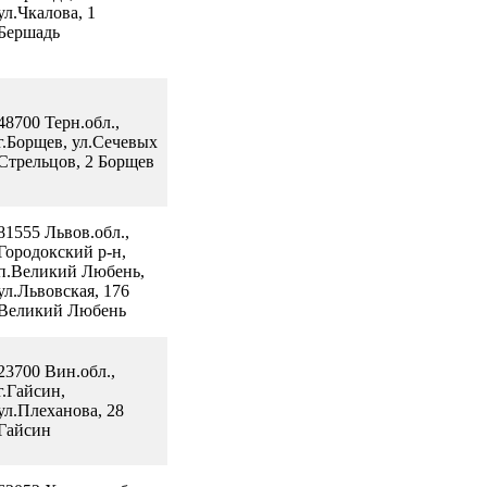
ул.Чкалова, 1
Бершадь
48700 Терн.обл.,
г.Борщев, ул.Сечевых
Стрельцов, 2 Борщев
81555 Львов.обл.,
Городокский р-н,
п.Великий Любень,
ул.Львовская, 176
Великий Любень
23700 Вин.обл.,
г.Гайсин,
ул.Плеханова, 28
Гайсин