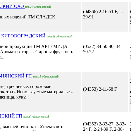
ТСКИЙ ОАО
новый
обновленный
(04866) 2-16-51 F, 2-
очных изделий ТМ СЛАДЕК...
29-91
Й КИРОВОГРАДСКИЙ
новый
обновленный
дочной продукции ТМ АРТЕМИДА -
(0522) 34-50-40, 34-
 Ароматизаторы - Сиропы фруктово-
50-52
...
ЛЬНЯНСКИЙ ГП
новый
обновленный
е, гречневые, гороховые -
(04353) 2-11-68 F
экстра - Используемые материалы: -
еница, куку...
ДСКИЙ ГП
новый
обновленный
(04352) 2-33-27, 2-33-
, высшей очистки - Углекислота -
24 F, 2-24-39 F, 2-38-