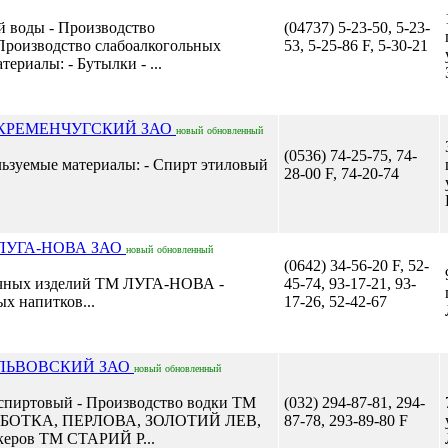
й воды - Производство
(04737) 5-23-50, 5-23-
Производство слабоалкогольных
53, 5-25-86 F, 5-30-21
ериалы: - Бутылки - ...
 КРЕМЕНЧУГСКИЙ ЗАО
новый
обновленный
(0536) 74-25-75, 74-
ьзуемые материалы: - Спирт этиловый
28-00 F, 74-20-74
ЛУГА-НОВА ЗАО
новый
обновленный
(0642) 34-56-20 F, 52-
очных изделий ТМ ЛУГА-НОВА -
45-74, 93-17-21, 93-
х напитков...
17-26, 52-42-67
 ЛЬВОВСКИЙ ЗАО
новый
обновленный
 спиртовый - Производство водки ТМ
(032) 294-87-81, 294-
БОТКА, ПЕРЛОВА, ЗОЛОТИЙ ЛЕВ,
87-78, 293-89-80 F
керов ТМ СТАРИЙ Р...