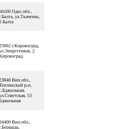
66100 Одес.обл.,
г.Балта, ул.Ткаченко,
5 Балта
25002 г.Кировоград,
ул.Энергетиков, 2
Кировоград
23840 Вин.обл.,
Тепликский р-н,
с.Бджильная,
ул.Советская, 53
Бджильная
24400 Вин.обл.,
г.Бершадь,