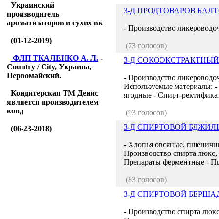
Украинский
З-Д ПРОДТОВАРОВ БАЛ
производитель
ароматизаторов и сухих вк
- Производство ликеровод
(01-12-2019)
(73 голосов)
ФЛП ТКАЛЕНКО А. Л.
-
З-Д СОКОЭКСТРАКТНЫ
Country / City, Украина,
Первомайский.
- Производство ликерово
Используемые материалы: -
Кондитерская ТМ Денис
ягодные - Спирт-ректификат
является производителем
конд
(93 голосов)
З-Д СПИРТОВОЙ БДЖИ
(06-23-2018)
- Хлопья овсяные, пшеничны
Производство спирта люкс, 
Препараты ферментные - Пш
(83 голосов)
З-Д СПИРТОВОЙ БЕРША
- Производство спирта люкс