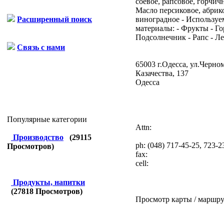
соевое, рапсовое, горчичн
Масло персиковое, абрик
виноградное - Использу
Расширенный поиск
материалы: - Фрукты - Го
Подсолнечник - Рапс - Лен
Связь с нами
65003 г.Одесса, ул.Черно
Казачества, 137
Одесса
Популярные категории
Attn:
Производство
(
29115
ph:
(048) 717-45-25, 723-2
Просмотров)
fax:
cell:
Продукты, напитки
(
27818
Просмотров)
Просмотр карты / маршру