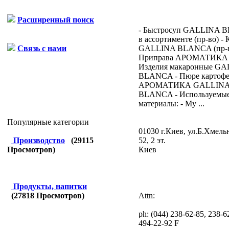
Расширенный поиск
- Быстросуп GALLINA 
в ассортименте (пр-во) -
GALLINA BLANCA (пр-в
Связь с нами
Приправа АРОМАТИКА (п
Изделия макаронные G
BLANCA - Пюре картофе
АРОМАТИКА GALLIN
BLANCA - Используемы
материалы: - Му ...
Популярные категории
01030 г.Киев, ул.Б.Хмель
52, 2 эт.
Производство
(
29115
Киев
Просмотров)
Продукты, напитки
Attn:
(
27818
Просмотров)
ph:
(044) 238-62-85, 238-6
494-22-92 F