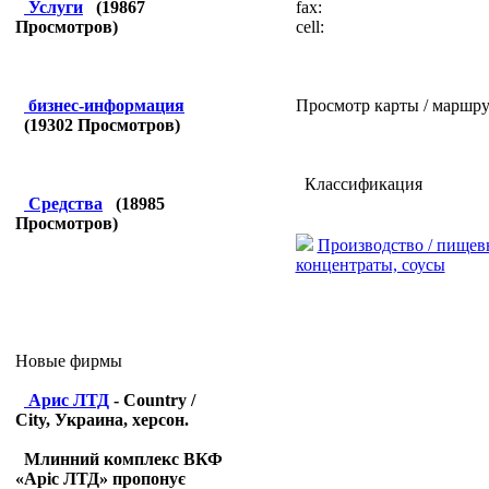
fax:
Услуги
(
19867
cell:
Просмотров)
Просмотр карты / маршру
бизнес-информация
(
19302
Просмотров)
Классификация
Средства
(
18985
Просмотров)
Производство / пищев
концентраты, соусы
Новые фирмы
Арис ЛТД
- Country /
City, Украина, херсон.
Млинний комплекс ВКФ
«Аріс ЛТД» пропонує