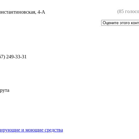
(85 голосо
онстантиновская, 4-А
67) 249-33-31
рута
цирующие и моющие средства