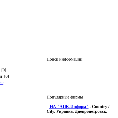
Поиск информации
 [0]
й [0]
ие
Популярные фирмы
ИА "АПК-Информ"
- Country /
City, Украина, Днепропетровск.