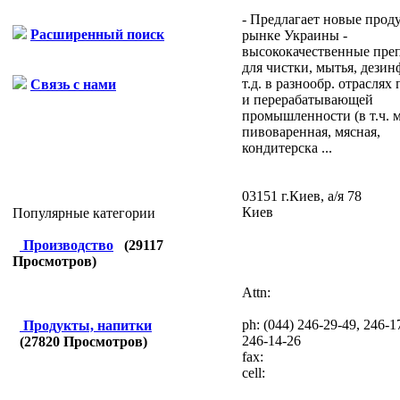
- Предлагает новые прод
Расширенный поиск
рынке Украины -
высококачественные пре
для чистки, мытья, дези
т.д. в разнообр. отраслях
Связь с нами
и перерабатывающей
промышленности (в т.ч. 
пивоваренная, мясная,
кондитерска ...
03151 г.Киев, а/я 78
Киев
Популярные категории
Производство
(
29117
Просмотров)
Attn:
ph:
(044) 246-29-49, 246-1
Продукты, напитки
246-14-26
(
27820
Просмотров)
fax:
cell: