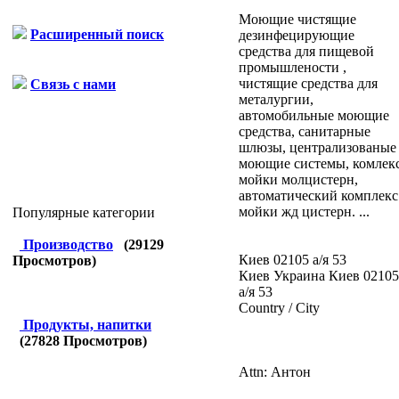
Моющие чистящие
Расширенный поиск
дезинфецирующие
средства для пищевой
промышлености ,
чистящие средства для
Связь с нами
металургии,
автомобильные моющие
средства, санитарные
шлюзы, централизованые
моющие системы, комлек
мойки молцистерн,
автоматический комплекс
мойки жд цистерн. ...
Популярные категории
Производство
(
29129
Киев 02105 а/я 53
Просмотров)
Киев
Украина
Киев 02105
а/я 53
Country / City
Продукты, напитки
(
27828
Просмотров)
Attn: Антон