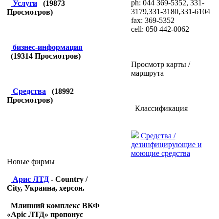
ph:
044 369-5352, 331-
Услуги
(
19873
3179,331-3180,331-6104
Просмотров)
fax:
369-5352
cell:
050 442-0062
бизнес-информация
(
19314
Просмотров)
Просмотр карты /
маршрута
Средства
(
18992
Просмотров)
Классификация
Средства /
дезинфицирующие и
моющие средства
Новые фирмы
Арис ЛТД
- Country /
City, Украина, херсон.
Млинний комплекс ВКФ
«Аріс ЛТД» пропонує