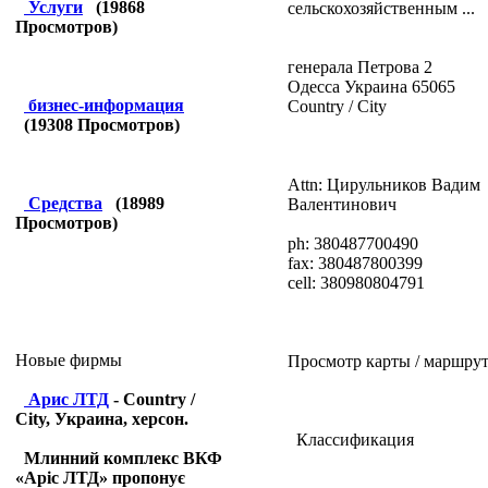
Услуги
(
19868
сельскохозяйственным ...
Просмотров)
генерала Петрова 2
Одесса
Украина
65065
бизнес-информация
Country / City
(
19308
Просмотров)
Attn: Цирульников Вадим
Средства
(
18989
Валентинович
Просмотров)
ph:
380487700490
fax:
380487800399
cell:
380980804791
Новые фирмы
Просмотр карты / маршрут
Арис ЛТД
- Country /
City, Украина, херсон.
Классификация
Млинний комплекс ВКФ
«Аріс ЛТД» пропонує