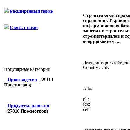
Расширенный поиск
Строительный справ
справочник Украины o
информационная база
Связь с нами
занятых в строительст
стройматериалов и т
оборудованием. ...
Днепропетровск Украи
Country / City
Популярные категории
Производство
(
29113
Просмотров)
Attn:
ph:
fax:
Продукты, напитки
cell:
(
27816
Просмотров)