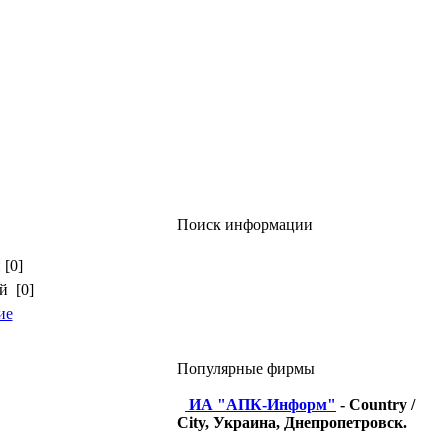
Поиск информации
 [0]
й [0]
ие
Популярные фирмы
ИА "АПК-Информ"
- Country /
City, Украина, Днепропетровск.