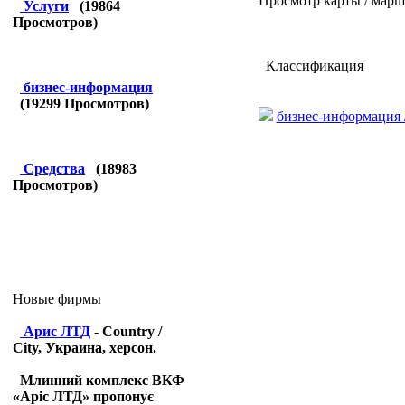
Просмотр карты / марш
Услуги
(
19864
Просмотров)
Классификация
бизнес-информация
(
19299
Просмотров)
бизнес-информация 
Средства
(
18983
Просмотров)
Новые фирмы
Арис ЛТД
- Country /
City, Украина, херсон.
Млинний комплекс ВКФ
«Аріс ЛТД» пропонує