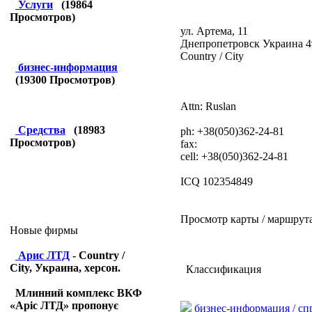
Услуги
(
19864
Просмотров)
ул. Артема, 11
Днепропетровск Украина 4
Country / City
бизнес-информация
(
19300
Просмотров)
Attn: Ruslan
Средства
(
18983
ph: +38(050)362-24-81
Просмотров)
fax:
cell: +38(050)362-24-81
ICQ 102354849
Просмотр карты / маршрут
Новые фирмы
Арис ЛТД
- Country /
City, Украина, херсон.
Классификация
Млинний комплекс ВКФ
«Аріс ЛТД» пропонує
бизнес-информация / с