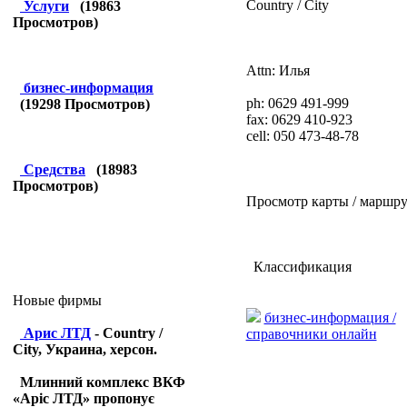
Country / City
Услуги
(
19863
Просмотров)
Attn: Илья
бизнес-информация
ph:
0629 491-999
(
19298
Просмотров)
fax:
0629 410-923
cell:
050 473-48-78
Средства
(
18983
Просмотров)
Просмотр карты / маршру
Классификация
Новые фирмы
бизнес-информация /
Арис ЛТД
- Country /
справочники онлайн
City, Украина, херсон.
Млинний комплекс ВКФ
«Аріс ЛТД» пропонує