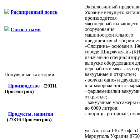
Эксклюзивный представи
Расширенный поиск
Украине ведущего китайс
производителя
мясоперерабатывающего
оборудования –
Связь с нами
машиностроительного
предприятия «Сяоцзинь».
«Сяоцзинь» основан в 19
городе Шицзячжуань (КН
изначально специализиру
выпуске оборудования дл
переработки мяса.- кутте
вакуумные и открытые;
Популярные категории
- волчки одно- и двухшн
для замороженного сырья
Производство
(
29111
- фаршемешалки вакуумн
Просмотров)
открытые;
- вакуумные массажеры 
до 6000 литров;
- шприцы роторные, порш
Продукты, напитки
(
27816
Просмотров)
ул. Апатова 136-А оф. 51
Мариуполь
Украина
8750