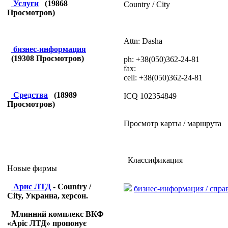
Услуги
(
19868
Country / City
Просмотров)
Attn: Dasha
бизнес-информация
(
19308
Просмотров)
ph: +38(050)362-24-81
fax:
cell: +38(050)362-24-81
Средства
(
18989
ICQ 102354849
Просмотров)
Просмотр карты / маршрута
Классификация
Новые фирмы
Арис ЛТД
- Country /
бизнес-информация / спр
City, Украина, херсон.
Млинний комплекс ВКФ
«Аріс ЛТД» пропонує