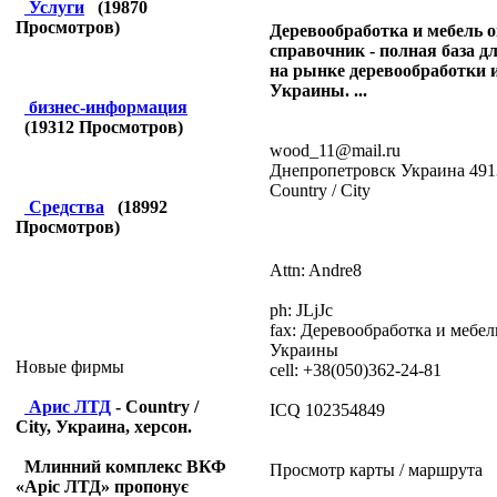
Услуги
(
19870
Просмотров)
Деревообработка и мебель 
справочник - полная база д
на рынке деревообработки 
Украины. ...
бизнес-информация
(
19312
Просмотров)
wood_11@mail.ru
Днепропетровск Украина 491
Country / City
Средства
(
18992
Просмотров)
Attn: Andre8
ph: JLjJc
fax: Деревообработка и мебел
Украины
Новые фирмы
cell: +38(050)362-24-81
Арис ЛТД
- Country /
ICQ 102354849
City, Украина, херсон.
Млинний комплекс ВКФ
Просмотр карты / маршрута
«Аріс ЛТД» пропонує