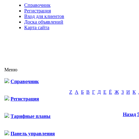
Справочник
Регистрация
Вход для клиентов
Доска объявлений
Карта сайта
Меню
Справочник
Z
А
Б
В
Г
Д
Е
Ё
Ж
З
И
К
Регистрация
Назад
Тарифные планы
Панель управления