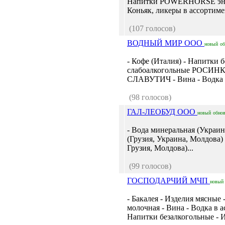
Напитки POWERHORSE энерг
Коньяк, ликеры в ассортимен
(107 голосов)
ВОДНЫЙ МИР ООО
новый
о
- Кофе (Италия) - Напитки
слабоалкогольные РОСИНК
СЛАВУТИЧ - Вина - Водка в 
(98 голосов)
ГАЛ-ЛЕОБУД ООО
новый
обно
- Вода минеральная (Украин
(Грузия, Украина, Молдова)
Грузия, Молдова)...
(99 голосов)
ГОСПОДАРЧИЙ МЧП
новый
- Бакалея - Изделия мясные
молочная - Вина - Водка в 
Напитки безалкогольные - И