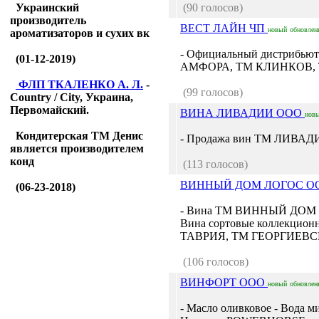
Украинский
(90 голосов)
производитель
ВЕСТ ЛАЙН ЧП
новый
обновлен
ароматизаторов и сухих вк
- Официальный дистрибью
(01-12-2019)
АМФОРА, ТМ КЛИНКОВ, 
ФЛП ТКАЛЕНКО А. Л.
-
(99 голосов)
Country / City, Украина,
Первомайский.
ВИНА ЛИВАДИИ ООО
нов
Кондитерская ТМ Денис
- Продажа вин ТМ ЛИВАДИ
является производителем
конд
(113 голосов)
ВИННЫЙ ДОМ ЛОГОС 
(06-23-2018)
- Вина ТМ ВИННЫЙ ДОМ
Вина сортовые коллекционны
ТАВРИЯ, ТМ ГЕОРГИЕВСКИ
(106 голосов)
ВИНФОРТ ООО
новый
обновлен
- Масло оливковое - Вода 