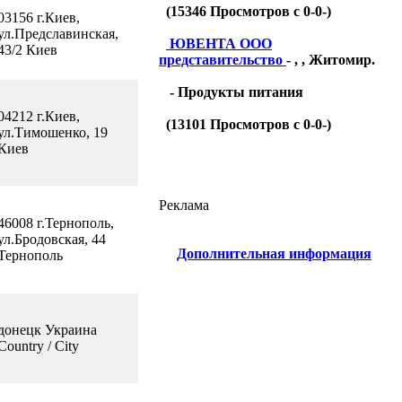
(
15346
Просмотров с 0-0-)
03156 г.Киев,
ул.Предславинская,
ЮВЕНТА ООО
43/2 Киев
представительство
- , , Житомир.
- Продукты питания
04212 г.Киев,
(
13101
Просмотров с 0-0-)
ул.Тимошенко, 19
Киев
Реклама
46008 г.Тернополь,
ул.Бродовская, 44
Дополнительная информация
Тернополь
донецк Украина
Country / City