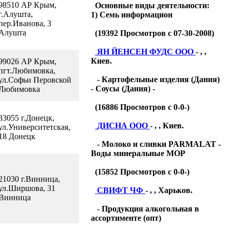
98510 АР Крым,
Основные виды деятельности:
г.Алушта,
1) Семь информацион
пер.Иванова, 3
Алушта
(
19392
Просмотров с 07-30-2008)
ЯН ЙЕНСЕН ФУДС ООО
- , ,
Киев.
99026 АР Крым,
пгт.Любимовка,
- Картофельные изделия (Дания)
ул.Софьи Перовской
- Соусы (Дания) -
Любимовка
(
16886
Просмотров с 0-0-)
83055 г.Донецк,
ДИСНА ООО
- , , Киев.
ул.Университетская,
18 Донецк
- Молоко и сливки PARMALAT -
Воды минеральные МОР
(
15852
Просмотров с 0-0-)
21030 г.Винница,
ул.Ширшова, 31
СВИФТ ЧФ
- , , Харьков.
Винница
- Продукция алкогольная в
ассортименте (опт)