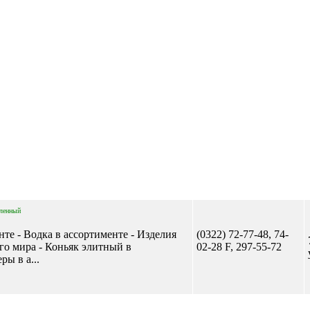
ленный
нте - Водка в ассортименте - Изделия
(0322) 72-77-48, 74-
го мира - Коньяк элитный в
02-28 F, 297-55-72
ры в а...