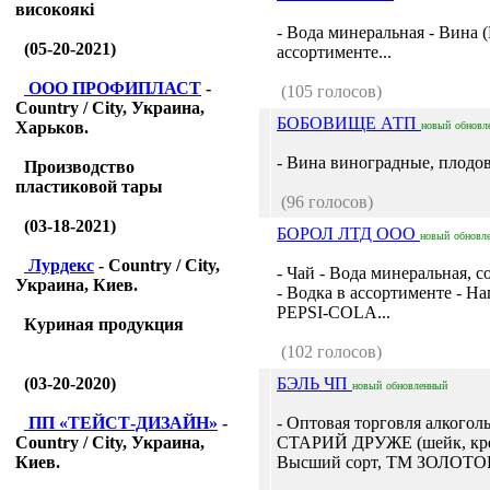
високоякі
- Вода минеральная - Вина 
(05-20-2021)
ассортименте...
ООО ПРОФИПЛАСТ
-
(105 голосов)
Country / City, Украина,
БОБОВИЩЕ АТП
Харьков.
новый
обновл
- Вина виноградные, плодов
Производство
пластиковой тары
(96 голосов)
(03-18-2021)
БОРОЛ ЛТД ООО
новый
обновл
Лурдекс
- Country / City,
- Чай - Вода минеральная, 
Украина, Киев.
- Водка в ассортименте - Н
PEPSI-COLA...
Куриная продукция
(102 голосов)
(03-20-2020)
БЭЛЬ ЧП
новый
обновленный
ПП «ТЕЙСТ-ДИЗАЙН»
-
- Оптовая торговля алкого
Country / City, Украина,
СТАРИЙ ДРУЖЕ (шейк, крем
Киев.
Высший сорт, ТМ ЗОЛОТОЙ