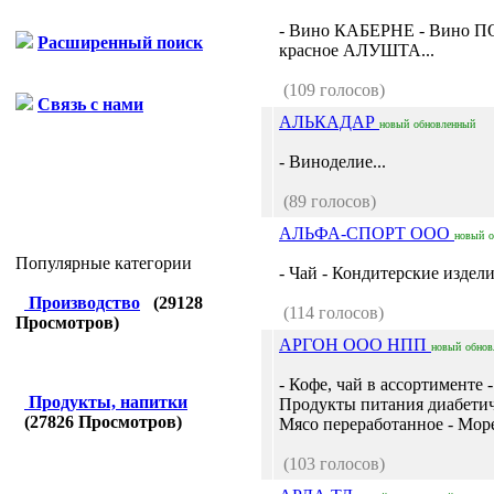
- Вино КАБЕРНЕ - Вино П
Расширенный поиск
красное АЛУШТА...
(109 голосов)
Связь с нами
АЛЬКАДАР
новый
обновленный
- Виноделие...
(89 голосов)
АЛЬФА-СПОРТ ООО
новый
Популярные категории
- Чай - Кондитерские издели
Производство
(
29128
(114 голосов)
Просмотров)
АРГОН ООО НПП
новый
обнов
- Кофе, чай в ассортименте
Продукты, напитки
Продукты питания диабетиче
(
27826
Просмотров)
Мясо переработанное - Море
(103 голосов)