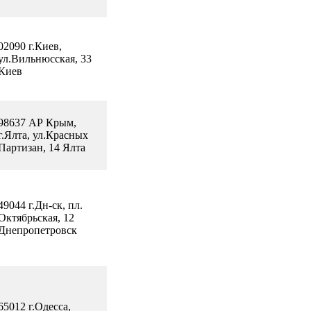
02090 г.Киев,
ул.Вильнюсская, 33
Киев
98637 АР Крым,
г.Ялта, ул.Красных
Партизан, 14 Ялта
49044 г.Дн-ск, пл.
Октябрьская, 12
Днепропетровск
65012 г.Одесса,