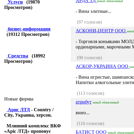
АРДА ТД
Услуги
(
19870
новый
обновленный
Просмотров)
- Вина элитные...
(97 голосов)
бизнес-информация
АСКОНИ-ЦЕНТР ООО
новы
(
19312
Просмотров)
- Торговля коньяками МОЛ
ординарными, марочными
Средства
(
18992
(90 голосов)
Просмотров)
АСКОР-УКРАИНА ООО
но
- Вина игристые, шампанское
Напитки алкогольные элитн
(113 голосов)
Новые фирмы
атрибут
новый
обновленный
Арис ЛТД
- Country /
вино...
City, Украина, херсон.
(116 голосов)
Млинний комплекс ВКФ
«Аріс ЛТД» пропонує
БАТИСТ ООО
новый
обновленный