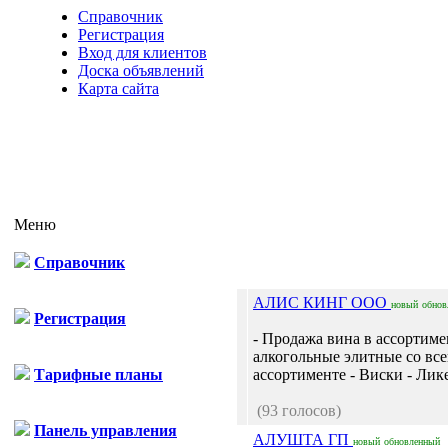
Справочник
Регистрация
Вход для клиентов
Доска объявлений
Карта сайта
Меню
Справочник
АЛИС КИНГ ООО
новый
обнов
Регистрация
- Продажа вина в ассортиме
алкогольные элитные со все
Тарифные планы
ассортименте - Виски - Лике
(93 голосов)
Панель управления
АЛУШТА ГП
новый
обновленный