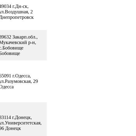
49034 г.Дн-ск,
ул.Воздушная, 2
Днепропетровск
89632 Закарп.обл.,
Мукачевский р-н,
с.Бобовище
Бобовище
65091 г.Одесса,
ул.Разумовская, 29
Одесса
83114 г.Донецк,
ул.Университетская,
96 Донецк