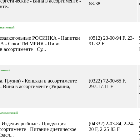
етические - Вина в ассортименте -
68-38
те...
бновленный
 безалкогольные РОСИНКА - Напитки
(0512) 23-00-94 F, 23-
А - Соки ТМ МРИЯ - Пиво
91-32 F
ассортименте - Су...
вленный
а, Грузия) - Коньяки в ассортименте
(0322) 72-90-65 F,
 - Вина в ассортименте (Украина,
297-17-11 F
обновленный
 - Изделия рыбные - Продукция
(04332) 2-03-84, 2-24-
ассортименте - Питание диетическое -
20 F, 2-25-83 F
здел...