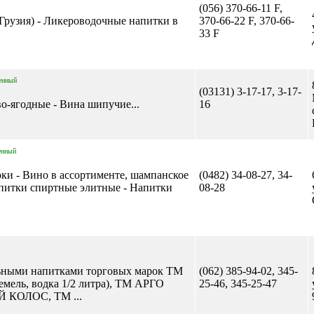
(056) 370-66-11 F,
(Грузия) - Ликероводочные напитки в
370-66-22 F, 370-66-
33 F
енный
(03131) 3-17-17, 3-17-
о-ягодные - Вина шипучие...
16
енный
соки - Вино в ассортименте, шампанское
(0482) 34-08-27, 34-
апитки спиртные элитные - Напитки
08-28
льными напитками торговых марок ТМ
(062) 385-94-02, 345-
ель, водка 1/2 литра), ТМ АРГО
25-46, 345-25-47
 КОЛОС, ТМ ...