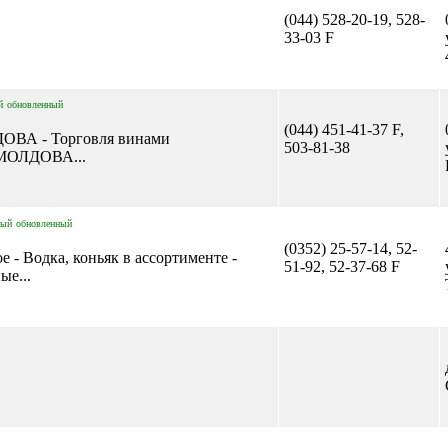
(044) 528-20-19, 528-
33-03 F
й
обновленный
(044) 451-41-37 F,
ДОВА - Торговля винами
503-81-38
 МОЛДОВА...
вый
обновленный
(0352) 25-57-14, 52-
 - Водка, коньяк в ассортименте -
51-92, 52-37-68 F
ые...