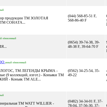
ный
(044) 568-85-51 F,
тор продукции ТМ ЗОЛОТАЯ
568-86-40 F
ТМ СОНАТА...
ый
обновленный
(0654) 39-74-38, 39-
Я...
48-38 F, 39-64-70 F
ООО
новый
обновленный
 ЛОГОС, ТМ ЛЕГЕНДЫ КРЫМА -
(0562) 34-25-54, 35-
е (9 коллекций, изгот.) - Коньяки ТМ
49-22
Й - Коньяк ТМ ALE...
ный
(0482) 34-34-01 F, 37-
минеральная TM WATT WILLIER -
78-04, 37-56-30, 37-