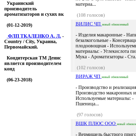
Украинский
материа...
производитель
ароматизаторов и сухих вк
(108 голосов)
ВИЛИС ЧП
(01-12-2019)
новый
обновленный
- Изделия макаронные - Нап
ФЛП ТКАЛЕНКО А. Л.
-
безалкогольные - Консервац
Country / City, Украина,
плодоовощная - Используем
Первомайский.
материалы: - Углекислота пи
Мука - Ароматизаторы - Ста.
Кондитерская ТМ Денис
является производителем
(102 голосов)
конд
ВИРАЖ ЧП
новый
обновленный
(06-23-2018)
- Производство и реализация
Производство макаронных и
Используемые материалы: -
Пшеница...
(97 голосов)
ВШК ПЛЮС ООО
новый
обновл
- Вермишель быстрого приг