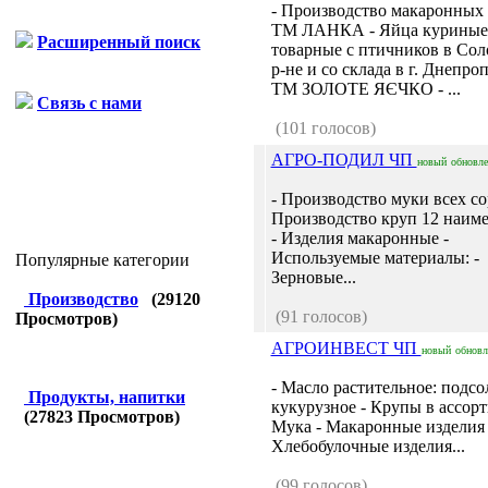
- Производство макаронных
ТМ ЛАНКА - Яйца куриные
Расширенный поиск
товарные с птичников в Со
р-не и со склада в г. Днепро
ТМ ЗОЛОТЕ ЯЄЧКО - ...
Связь с нами
(101 голосов)
АГРО-ПОДИЛ ЧП
новый
обновл
- Производство муки всех со
Производство круп 12 наим
- Изделия макаронные -
Используемые материалы: -
Популярные категории
Зерновые...
Производство
(
29120
(91 голосов)
Просмотров)
АГРОИНВЕСТ ЧП
новый
обнов
- Масло растительное: подсо
Продукты, напитки
кукурузное - Крупы в ассорт
(
27823
Просмотров)
Мука - Макаронные изделия 
Хлебобулочные изделия...
(99 голосов)