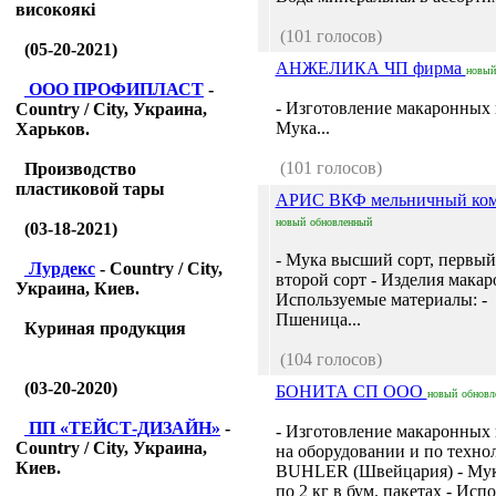
високоякі
(101 голосов)
(05-20-2021)
АНЖЕЛИКА ЧП фирма
новый
ООО ПРОФИПЛАСТ
-
- Изготовление макаронных 
Country / City, Украина,
Мука...
Харьков.
(101 голосов)
Производство
пластиковой тары
АРИС ВКФ мельничный ком
новый
обновленный
(03-18-2021)
- Мука высший сорт, первый 
Лурдекс
- Country / City,
второй сорт - Изделия макар
Украина, Киев.
Используемые материалы: -
Пшеница...
Куриная продукция
(104 голосов)
(03-20-2020)
БОНИТА СП ООО
новый
обновл
ПП «ТЕЙСТ-ДИЗАЙН»
-
- Изготовление макаронных
Country / City, Украина,
на оборудовании и по техно
Киев.
BUHLER (Швейцария) - Мука
по 2 кг в бум. пакетах - Исп