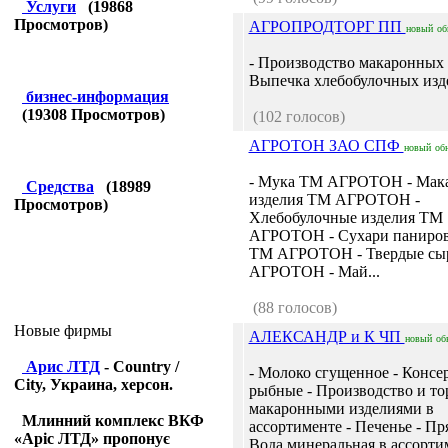
Услуги
(
19868
Просмотров)
АГРОПРОДТОРГ ПП
новый
об
- Производство макаронных 
Выпечка хлебобулочных изде
бизнес-информация
(
19308
Просмотров)
(102 голосов)
АГРОТОН ЗАО СПФ
новый
об
- Мука ТМ АГРОТОН - Мак
Средства
(
18989
изделия ТМ АГРОТОН -
Просмотров)
Хлебобулочные изделия ТМ
АГРОТОН - Сухари паниро
ТМ АГРОТОН - Твердые с
АГРОТОН - Май...
(88 голосов)
Новые фирмы
АЛЕКСАНДР и К ЧП
новый
об
Арис ЛТД
- Country /
- Молоко сгущенное - Консе
City, Украина, херсон.
рыбные - Производство и то
макаронными изделиями в
Млинний комплекс ВКФ
ассортименте - Печенье - Пр
«Аріс ЛТД» пропонує
Вода минеральная в ассортим