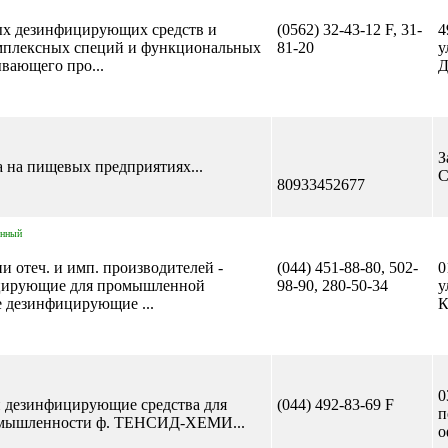
ых дезинфицирующих средств и
(0562) 32-43-12 F, 31-
4
омплексных специй и функциональных
81-20
у
вающего про...
Д
З
а на пищевых предприятиях...
C
80933452677
енный
и отеч. и имп. производителей -
(044) 451-88-80, 502-
0
цирующие для промышленной
98-90, 280-50-34
у
 дезинфицирующие ...
К
0
дезинфицирующие средства для
(044) 492-83-69 F
п
омышленности ф. ТЕНСИД-ХЕМИ...
о