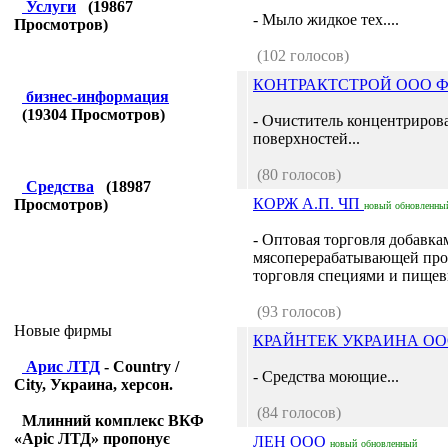
Услуги
(
19867
- Мыло жидкое тех....
Просмотров)
(102 голосов)
КОНТРАКТСТРОЙ ООО Фи
бизнес-информация
(
19304
Просмотров)
- Очиститель концентриров
поверхностей...
(80 голосов)
Средства
(
18987
КОРЖ А.П. ЧП
Просмотров)
новый
обновленны
- Оптовая торговля добавка
мясоперерабатывающей пр
торговля специями и пище
(93 голосов)
Новые фирмы
КРАЙНТЕК УКРАИНА О
Арис ЛТД
- Country /
- Средства моющие...
City, Украина, херсон.
(84 голосов)
Млинний комплекс ВКФ
«Аріс ЛТД» пропонує
ЛЕН ООО
новый
обновленный