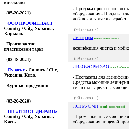
високоякі
- Продажа профессиональн
(05-20-2021)
оборудования - Продажа к
добавок для мясоперерабаты
ООО ПРОФИПЛАСТ
-
Country / City, Украина,
(94 голосов)
Харьков.
Лизоформ
новый
обновленный
Производство
дезинфекция чистка и мойк
пластиковой тары
(89 голосов)
(03-18-2021)
ЛИЗОФОРМ ЗАО
новый
обновл
Лурдекс
- Country / City,
Украина, Киев.
- Препараты для дезинфекци
Средства моющие дезинфи
Куриная продукция
гигиены - Средства моющие
(90 голосов)
(03-20-2020)
ЛОГРУС ЧП
новый
обновленный
ПП «ТЕЙСТ-ДИЗАЙН»
-
Country / City, Украина,
- Промышленные моющие и 
Киев.
оборудования пищевой пр