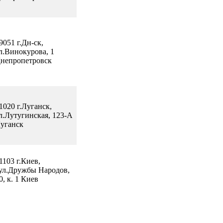
9051 г.Дн-ск,
л.Винокурова, 1
непропетровск
1020 г.Луганск,
л.Лутугинская, 123-А
уганск
1103 г.Киев,
ул.Дружбы Народов,
0, к. 1 Киев