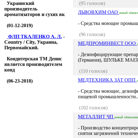
Украинский
(95 голосов)
производитель
ЛЬВОВХИМ ОАО
новый
обнов
ароматизаторов и сухих вк
- Средства моющие промыш
(01-12-2019)
(96 голосов)
ФЛП ТКАЛЕНКО А. Л.
-
Country / City, Украина,
МЕДПРОМИНВЕСТ ООО
Первомайский.
- Дезинфицирующие препа
Кондитерская ТМ Денис
(Германия), ШУЛЬКЕ МАЕР 
является производителем
конд
(110 голосов)
МЕДТЕХНИКА ЗАТ ОПП
(06-23-2018)
- Средства моющие, дезин
пищевой промышленности..
(102 голосов)
МЕТАЛЛИТ ЧП
новый
обновлен
- Производство концентрир
снятия загрязнений техниче