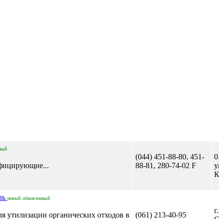
ный
(044) 451-88-80, 451-
0
фицирующие...
88-81, 280-74-02 F
у
К
ль
новый
обновленный
г
 утилизации органических отходов в
(061) 213-40-95