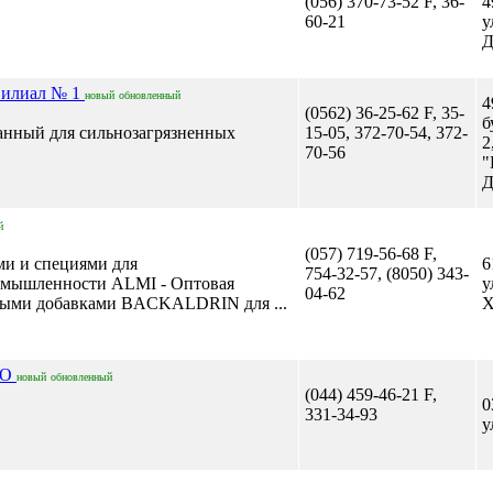
(056) 370-73-52 F, 36-
4
60-21
у
Д
лиал № 1
новый
обновленный
4
(0562) 36-25-62 F, 35-
б
анный для сильнозагрязненных
15-05, 372-70-54, 372-
2
70-56
"
Д
й
(057) 719-56-68 F,
ми и специями для
6
754-32-57, (8050) 343-
омышленности ALMI - Оптовая
у
04-62
выми добавками BACKALDRIN для ...
Х
ОО
новый
обновленный
(044) 459-46-21 F,
0
331-34-93
у