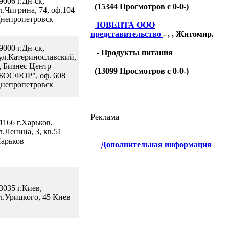
9006 г.Дн-ск,
(
15344
Просмотров с 0-0-)
л.Чигрина, 74, оф.104
непропетровск
ЮВЕНТА ООО
представительство
- , , Житомир.
9000 г.Дн-ск,
- Продукты питания
ул.Катеринославский,
, Бизнес Центр
(
13099
Просмотров с 0-0-)
БОСФОР", оф. 608
непропетровск
Реклама
1166 г.Харьков,
л.Ленина, 3, кв.51
арьков
Дополнительная информация
3035 г.Киев,
л.Урицкого, 45 Киев