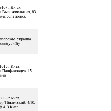
9107 г.Дн-ск,
л.Высоковольтная, 83
непропетровск
апорожье Украина
ountry / City
1015 г.Киев,
л.Панфиловцев, 15
иев
3055 г.Киев,
ер.Тбилисский, 4/10,
ф.413 Киев