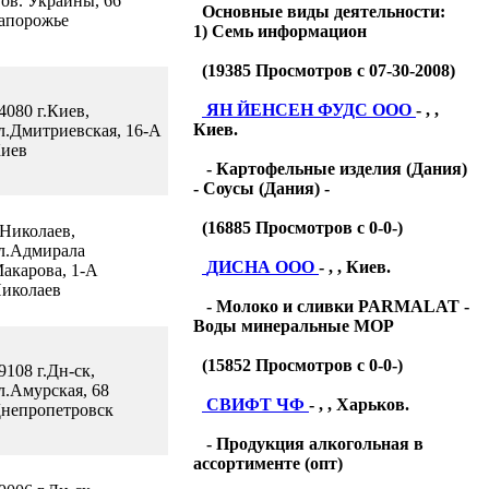
ов. Украины, 66
Основные виды деятельности:
апорожье
1) Семь информацион
(
19385
Просмотров с 07-30-2008)
ЯН ЙЕНСЕН ФУДС ООО
- , ,
4080 г.Киев,
Киев.
л.Дмитриевская, 16-А
иев
- Картофельные изделия (Дания)
- Соусы (Дания) -
(
16885
Просмотров с 0-0-)
.Николаев,
л.Адмирала
ДИСНА ООО
- , , Киев.
акарова, 1-А
иколаев
- Молоко и сливки PARMALAT -
Воды минеральные МОР
(
15852
Просмотров с 0-0-)
9108 г.Дн-ск,
л.Амурская, 68
СВИФТ ЧФ
- , , Харьков.
непропетровск
- Продукция алкогольная в
ассортименте (опт)