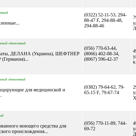
ленный
(0322) 52-11-53, 294-
7
88-47 F, 294-88-48,
ленные...
у
294-88-46
Л
новый
обновленный
(056) 770-63-44,
4
раты, ДЕЛАНА (Украина), ШЕФТНЕР
(8066) 402-08-34,
у
(Германия)...
(8067) 596-42-37
к
новый
обновленный
(0382) 79-64-62, 79-
2
фицирующие для медицинской и
65-15 F, 79-67-74
у
.
Х
ный
(056) 770-11-89, 744-
4
ованного моющего средства для
69-72
у
ского происхождения...
Д