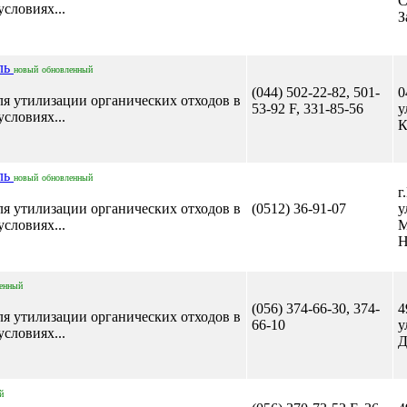
С
словиях...
З
ль
новый
обновленный
(044) 502-22-82, 501-
0
 утилизации органических отходов в
53-92 F, 331-85-56
у
словиях...
К
ль
новый
обновленный
г
 утилизации органических отходов в
(0512) 36-91-07
у
словиях...
М
Н
енный
(056) 374-66-30, 374-
4
 утилизации органических отходов в
66-10
у
словиях...
Д
й