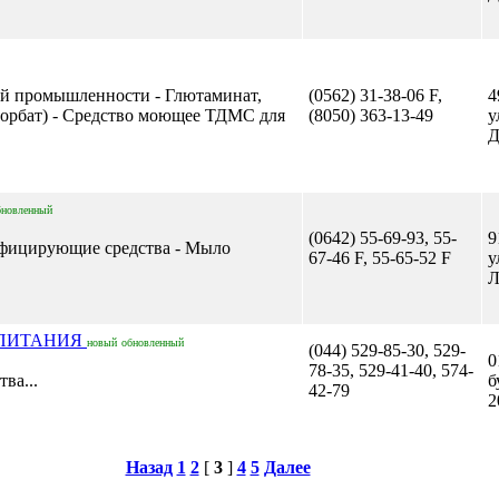
ной промышленности - Глютаминат,
(0562) 31-38-06 F,
4
торбат) - Средство моющее ТДМС для
(8050) 363-13-49
у
Д
бновленный
(0642) 55-69-93, 55-
9
нфицирующие средства - Мыло
67-46 F, 55-65-52 F
у
Л
 ПИТАНИЯ
новый
обновленный
(044) 529-85-30, 529-
0
78-35, 529-41-40, 574-
ва...
б
42-79
2
Назад
1
2
[
3
]
4
5
Далее