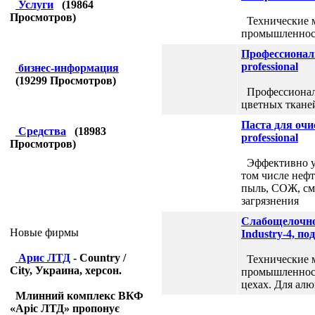
Услуги
(
19864
Просмотров)
Технические м
промышленнос
Профессиональ
professional
бизнес-информация
(
19299
Просмотров)
Профессиональ
цветных тканей
Паста для очи
Средства
(
18983
professional
Просмотров)
Эффективно уд
том числе нефт
пыль, СОЖ, см
загрязнения
Слабощелочно
Новые фирмы
Industry-4, п
Арис ЛТД
- Country /
Технические м
City, Украина, херсон.
промышленност
цехах. Для ал
Млинний комплекс ВКФ
«Аріс ЛТД» пропонує