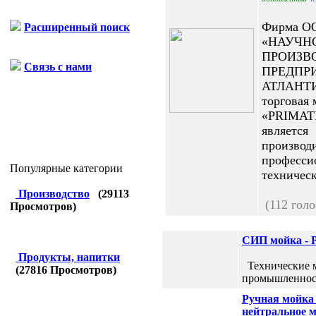
Фирма О
Расширенный поиск
«НАУЧН
ПРОИЗВ
Связь с нами
ПРЕДПР
АТЛАНТ
торговая 
«PRIMAT
является
производ
професси
Популярные категории
техничес
Производство
(
29113
(112 голо
Просмотров)
СИП мойка - 
Продукты, напитки
Технические м
(
27816
Просмотров)
промышленнос
Ручная мойка 
нейтральное 