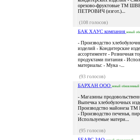
орехово-фруктовые ТМ ШВ
ПЕТРОВИЧ (изгот.)...
(108 голосов)
БАК ХАУС компания
новый
об
- Производство хлебобулоч
изделий - Кондитерские изде
ассортименте - Розничная то
продуктами питания - Испо
материалы: - Мука -...
(93 голосов)
БАРХАН ООО
новый
обновленный
- Магазины продовольственн
Выпечка хлебобулочных изд
Производство майонеза Т
- Производство печенья, пи
Используемые матери...
(95 голосов)
БЕАРС ЗАО