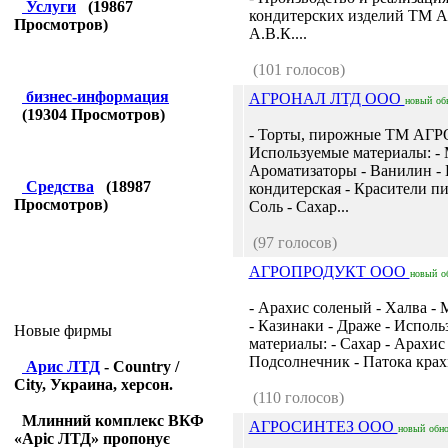
Услуги
(
19867
кондитерских изделий ТМ А
Просмотров)
А.В.К....
(101 голосов)
бизнес-информация
АГРОНАЛ ЛТД ООО
новый
об
(
19304
Просмотров)
- Торты, пирожные ТМ АГ
Используемые материалы: - М
Ароматизаторы - Ванилин - 
Средства
(
18987
кондитерская - Красители п
Просмотров)
Соль - Сахар...
(97 голосов)
АГРОПРОДУКТ ООО
новый
о
- Арахис соленый - Халва -
- Казинаки - Драже - Испол
Новые фирмы
материалы: - Сахар - Арахис 
Подсолнечник - Патока крахм
Арис ЛТД
- Country /
City, Украина, херсон.
(110 голосов)
Млинний комплекс ВКФ
АГРОСИНТЕЗ ООО
новый
обн
«Аріс ЛТД» пропонує