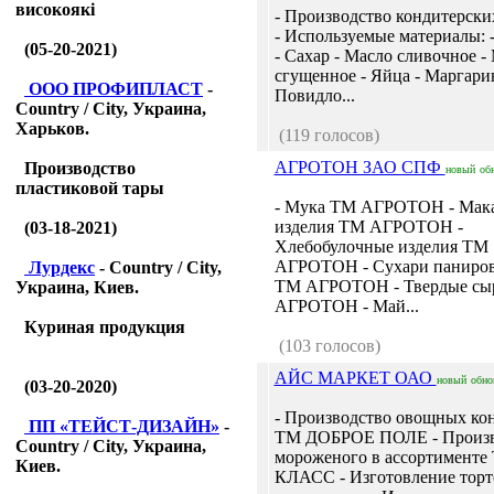
високоякі
- Производство кондитерски
- Используемые материалы: -
(05-20-2021)
- Сахар - Масло сливочное -
сгущенное - Яйца - Маргарин
ООО ПРОФИПЛАСТ
-
Повидло...
Country / City, Украина,
Харьков.
(119 голосов)
АГРОТОН ЗАО СПФ
Производство
новый
об
пластиковой тары
- Мука ТМ АГРОТОН - Мак
изделия ТМ АГРОТОН -
(03-18-2021)
Хлебобулочные изделия ТМ
АГРОТОН - Сухари паниро
Лурдекс
- Country / City,
ТМ АГРОТОН - Твердые с
Украина, Киев.
АГРОТОН - Май...
Куриная продукция
(103 голосов)
АЙС МАРКЕТ ОАО
новый
обно
(03-20-2020)
- Производство овощных ко
ПП «ТЕЙСТ-ДИЗАЙН»
-
ТМ ДОБРОЕ ПОЛЕ - Произв
Country / City, Украина,
мороженого в ассортименте
Киев.
КЛАСС - Изготовление торт