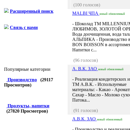
(100 голосов)
Расширенный поиск
MALBI ЧПА
новый
обновленный
- Шоколад ТМ MILLENNIU
Связь с нами
ЛЮБИМОВ, ЗОЛОТОЙ ОР
Вода доочищенная, вода тал
АЛЬПИКА - Производство 
BON BOISSON в ассортимен
Напитки с...
(96 голосов)
А. В.К. ЗАО
Популярные категории
новый
обновленный
- Реализация кондитерских 
Производство
(
29117
ТМ А.В.К. - Используемые
Просмотров)
материалы: - Какао - Аромат
Сахар - Масло - Молоко сухо
Патока...
Продукты, напитки
(91 голосов)
(
27820
Просмотров)
А.В.К. ЗАО
новый
обновленный
- Производство и реализаци