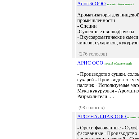
Апогей ООО
новый
обновленный
Ароматизаторы для пищево
промышленности
- Специи
-Сушенные овощи,фрукты
- Вкусоароматические смеси
чипсов, сухариков, кукурузн
(276 голосов)
АРИС ООО
новый
обновленный
- Производство сушки, соло
сухарей - Производство кук
палочек - Используемые мат
Мука кукурузная - Ароматиз
Разрыхлители -...
(98 голосов)
АРСЕНАЛ-ПАК ООО
новый
о
- Орехи фасованные - Сухо
фасованные - Производство
кондитерских изделий - Сме