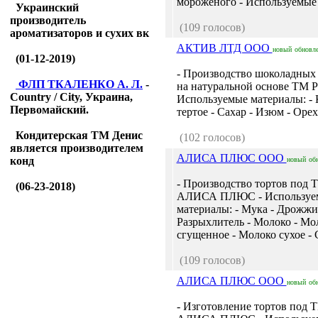
мороженого - Используемые .
Украинский
производитель
(109 голосов)
ароматизаторов и сухих вк
АКТИВ ЛТД ООО
новый
обновл
(01-12-2019)
- Производство шоколадных
ФЛП ТКАЛЕНКО А. Л.
-
на натуральной основе ТМ
Country / City, Украина,
Используемые материалы: - 
Первомайский.
тертое - Сахар - Изюм - Орехи
Кондитерская ТМ Денис
(102 голосов)
является производителем
АЛИСА ПЛЮС ООО
конд
новый
об
- Производство тортов под 
(06-23-2018)
АЛИСА ПЛЮС - Используе
материалы: - Мука - Дрожжи
Разрыхлитель - Молоко - Мо
сгущенное - Молоко сухое - С
(109 голосов)
АЛИСА ПЛЮС ООО
новый
об
- Изготовление тортов под 