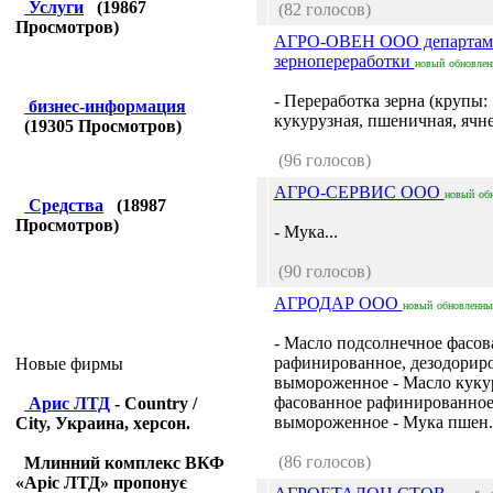
Услуги
(
19867
(82 голосов)
Просмотров)
АГРО-ОВЕН ООО департам
зернопереработки
новый
обновле
- Переработка зерна (крупы:
бизнес-информация
кукурузная, пшеничная, ячнев
(
19305
Просмотров)
(96 голосов)
АГРО-СЕРВИС ООО
новый
об
Средства
(
18987
Просмотров)
- Мука...
(90 голосов)
АГРОДАР ООО
новый
обновленны
- Масло подсолнечное фасов
рафинированное, дезодорир
Новые фирмы
вымороженное - Масло куку
фасованное рафинированное
Арис ЛТД
- Country /
вымороженное - Мука пшен..
City, Украина, херсон.
(86 голосов)
Млинний комплекс ВКФ
«Аріс ЛТД» пропонує