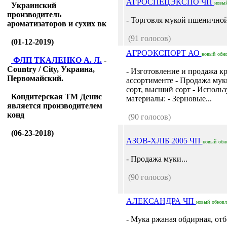
АГРОСПЕЦЭКСПО ЧП
новы
Украинский
производитель
- Торговля мукой пшеничной.
ароматизаторов и сухих вк
(91 голосов)
(01-12-2019)
АГРОЭКСПОРТ АО
новый
обн
ФЛП ТКАЛЕНКО А. Л.
-
Country / City, Украина,
- Изготовление и продажа кр
Первомайский.
ассортименте - Продажа му
сорт, высший сорт - Исполь
Кондитерская ТМ Денис
материалы: - Зерновые...
является производителем
конд
(90 голосов)
(06-23-2018)
АЗОВ-ХЛІБ 2005 ЧП
новый
обн
- Продажа муки...
(90 голосов)
АЛЕКСАНДРА ЧП
новый
обнов
- Мука ржаная обдирная, отб