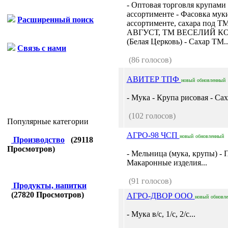
- Оптовая торговля крупами
ассортименте - Фасовка муки
Расширенный поиск
ассортименте, сахара под Т
АВГУСТ, ТМ ВЕСЕЛИЙ КО
(Белая Церковь) - Сахар ТМ..
Связь с нами
(86 голосов)
АВИТЕР ТПФ
новый
обновленный
- Мука - Крупа рисовая - Саха
(102 голосов)
Популярные категории
АГРО-98 ЧСП
новый
обновленный
Производство
(
29118
Просмотров)
- Мельница (мука, крупы) - 
Макаронные изделия...
(91 голосов)
Продукты, напитки
(
27820
Просмотров)
АГРО-ДВОР ООО
новый
обновл
- Мука в/с, 1/с, 2/с...