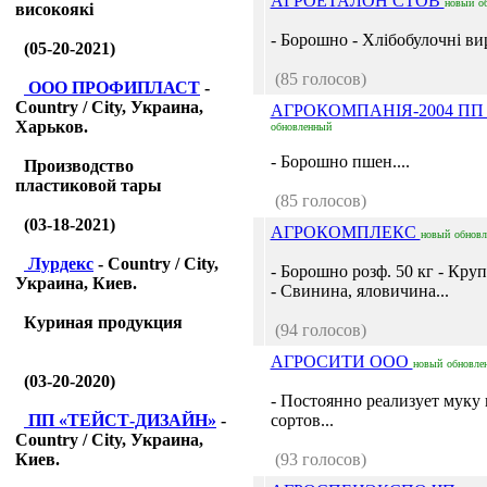
АГРОЕТАЛОН СТОВ
новый
о
високоякі
- Борошно - Хлібобулочні вир
(05-20-2021)
(85 голосов)
ООО ПРОФИПЛАСТ
-
Country / City, Украина,
АГРОКОМПАНІЯ-2004 П
Харьков.
обновленный
- Борошно пшен....
Производство
пластиковой тары
(85 голосов)
(03-18-2021)
АГРОКОМПЛЕКС
новый
обнов
Лурдекс
- Country / City,
- Борошно розф. 50 кг - Круп
Украина, Киев.
- Свинина, яловичина...
Куриная продукция
(94 голосов)
АГРОСИТИ ООО
новый
обновле
(03-20-2020)
- Постоянно реализует муку 
ПП «ТЕЙСТ-ДИЗАЙН»
-
сортов...
Country / City, Украина,
Киев.
(93 голосов)