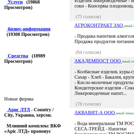
Изделия ликероводочные - В
Услуги
(
19868
соки - Консервы плодоовощ..
Просмотров)
(75 голосов)
АГРОКОНТРАКТ ЗАО
новый
бизнес-информация
(
19308
Просмотров)
- Продажа напитков алкогол
Продажа продуктов питания.
(94 голосов)
Средства
(
18989
АКАДЕМПОСТ ООО
Просмотров)
новый
о
- Колбасные изделия, куры-г
Сахар - Хлеб - Бакалея, круп
- Кисло-молочные продукты 
Кондитерские изделия - Соки
Ликероводочные напит...
Новые фирмы
(78 голосов)
Арис ЛТД
- Country /
АКВАВИТ-А ООО
новый
обнов
City, Украина, херсон.
- Вода минеральная ТМ Р
Млинний комплекс ВКФ
СЕСА-ТРЕЙД - Напитки
«Аріс ЛТД» пропонує