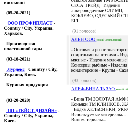
безалкогольные ТМ РОСИН
високоякі
СЕСА-ТРЕЙД - Изделия
ликероводочные ОЛИМП,
(05-20-2021)
КОБЛЕВО, ОДЕСЬКИЙ СТ
БІЛ...
ООО ПРОФИПЛАСТ
-
Country / City, Украина,
(91 голосов)
Харьков.
АЛЕН ООО
новый
обновленный
Производство
пластиковой тары
- Оптовая и розничная торго
спиртными напитками - Изд
(03-18-2021)
мясные - Изделия молочные 
Консервы рыбные - Изделия
Лурдекс
- Country / City,
кондитерские - Крупы - Сахар
Украина, Киев.
(93 голосов)
Куриная продукция
АЛЕФ-ВИНАЛЬ ЗАО
новый
об
- Вина ТМ ЗОЛОТАЯ АМФО
(03-20-2020)
Коньяки ТМ КЛИНКОВ, 
- Водка ХЕЛЬСИНКИ, УКР
ПП «ТЕЙСТ-ДИЗАЙН»
-
Используемые материалы: -
Country / City, Украина,
Виноматериалы...
Киев.