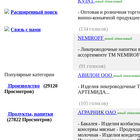
KVINT
новый
обновленный
Расширенный поиск
- Оптовая и розничная торго
винно-коньячной продукцией
(134 голосов)
Связь с нами
NEMIROFF
новый
обновленный
- Ликероводочные напитки 
ассортименте ТМ NEMIROFF
(91 голосов)
Популярные категории
АВИЛОН ООО
новый
обновленны
Производство
(
29120
- Изделия ликероводочные 
Просмотров)
АРТЕМИДА...
(105 голосов)
АГРАРНИК ОАО
Продукты, напитки
новый
обновлен
(
27822
Просмотров)
- Бакалея - Изделия колбасны
консервы мясные - Продукц
молочная - Изделия кондитер