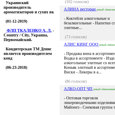
(102 голосов)
Украинский
производитель
АЛИНА ресторан
новый
обновле
ароматизаторов и сухих вк
- Коктейли алкогольные и
(01-12-2019)
безалкогольные - Напитки с
элитные...
ФЛП ТКАЛЕНКО А. Л.
-
Country / City, Украина,
(73 голосов)
Первомайский.
АЛИС КИНГ ООО
новый
обнов
Кондитерская ТМ Денис
является производителем
- Продажа вина в ассортимен
конд
Водка в ассортименте - Изде
алкогольные элитные со всег
(06-23-2018)
Коньяк элитный в ассортиме
Виски - Ликеры в а...
(86 голосов)
АЛКО-ОПТ ЧП
новый
обновленны
- Оптовая торговля
ликероводочными изделиями
Майонез - Снековая группа т