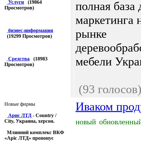
Услуги
(
19864
полная база 
Просмотров)
маркетинга 
рынке
бизнес-информация
(
19299
Просмотров)
деревообраб
мебели Украи
Средства
(
18983
Просмотров)
(93 голосов
Иваком прод
Новые фирмы
Арис ЛТД
- Country /
новый
обновленны
City, Украина, херсон.
Млинний комплекс ВКФ
«Аріс ЛТД» пропонує