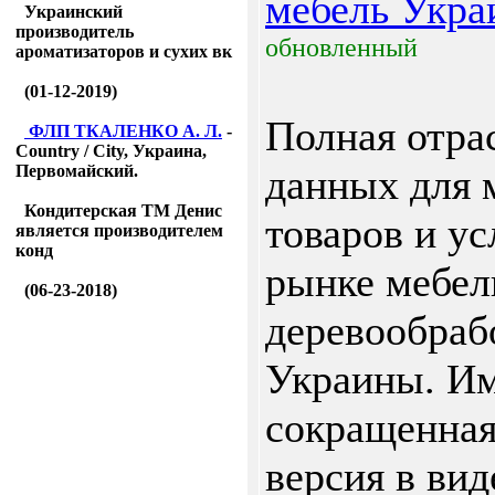
мебель Укра
Украинский
производитель
обновленный
ароматизаторов и сухих вк
(01-12-2019)
Полная отра
ФЛП ТКАЛЕНКО А. Л.
-
Country / City, Украина,
Первомайский.
данных для 
Кондитерская ТМ Денис
товаров и ус
является производителем
конд
рынке мебел
(06-23-2018)
деревообраб
Украины. Им
сокращенная
версия в вид