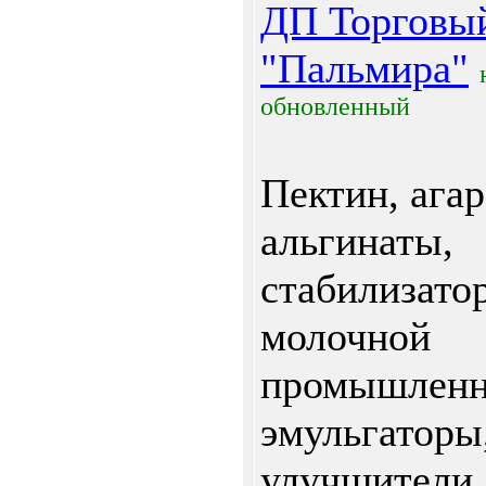
ДП Торговы
"Пальмира"
обновленный
Пектин, агар
альгинаты,
стабилизато
молочной
промышленн
эмульгаторы
улучшители