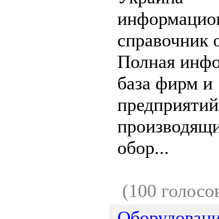
информацио
справочник o
Полная инф
база фирм и
предприятий
производящи
обор...
(100 голосо
Оборудовани