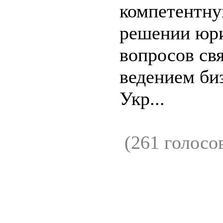
компетентн
решении юр
вопросов св
ведением би
Укр...
(261 голосо