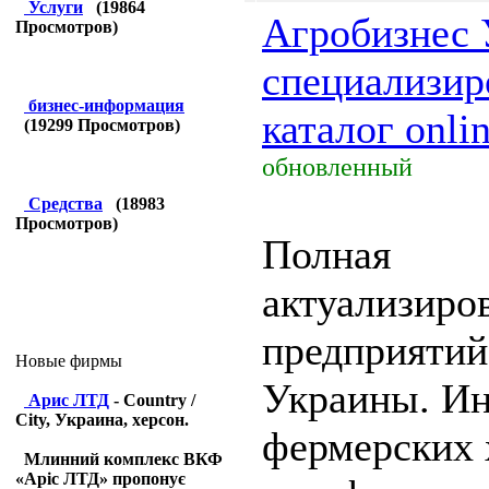
Услуги
(
19864
Агробизнес 
Просмотров)
специализи
бизнес-информация
каталог onlin
(
19299
Просмотров)
обновленный
Средства
(
18983
Просмотров)
Полная
актуализиро
предприятий
Новые фирмы
Украины. И
Арис ЛТД
- Country /
City, Украина, херсон.
фермерских 
Млинний комплекс ВКФ
«Аріс ЛТД» пропонує