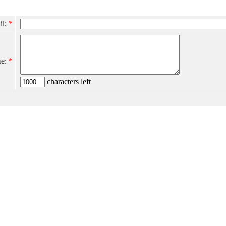
il:
*
е:
*
characters left