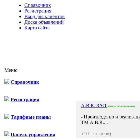
Справочник
Регистрация
Вход для клиентов
Доска объявлений
Карта сайта
Меню
Справочник
Регистрация
А.В.К. ЗАО
новый
обновленный
- Производство и реализац
Тарифные планы
ТМ А.В.К....
(101 голосов)
Панель управления