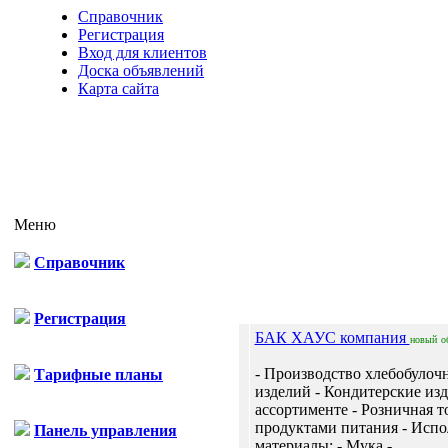
Справочник
Регистрация
Вход для клиентов
Доска объявлений
Карта сайта
Меню
Справочник
Отп
Регистрация
БАК ХАУС компания
новый
о
- Производство хлебобулоч
Тарифные планы
изделий - Кондитерские изд
ассортименте - Розничная т
продуктами питания - Исп
Панель управления
материалы: - Мука -...