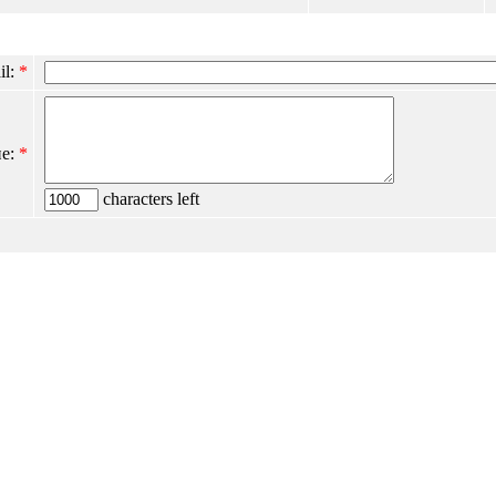
il:
*
е:
*
characters left